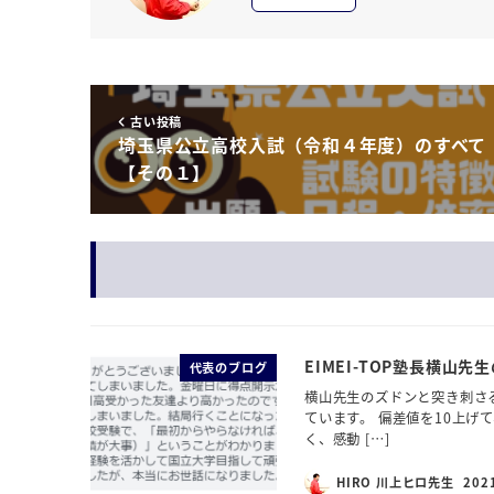
古い投稿
埼玉県公立高校入試（令和４年度）のすべて
【その１】
EIMEI-TOP塾長横山先
代表のブログ
横山先生のズドンと突き刺さ
ています。 偏差値を10上げ
く、感動 […]
HIRO 川上ヒロ先生
202