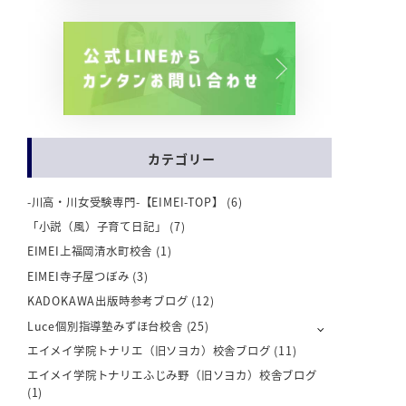
カテゴリー
-川高・川女受験専門-【EIMEI-TOP】
(6)
「小説（風）子育て日記」
(7)
EIMEI上福岡清水町校舎
(1)
EIMEI寺子屋つぼみ
(3)
KADOKAWA出版時参考ブログ
(12)
Luce個別指導塾みずほ台校舎
(25)
エイメイ学院トナリエ（旧ソヨカ）校舎ブログ
(11)
エイメイ学院トナリエふじみ野（旧ソヨカ）校舎ブログ
(1)