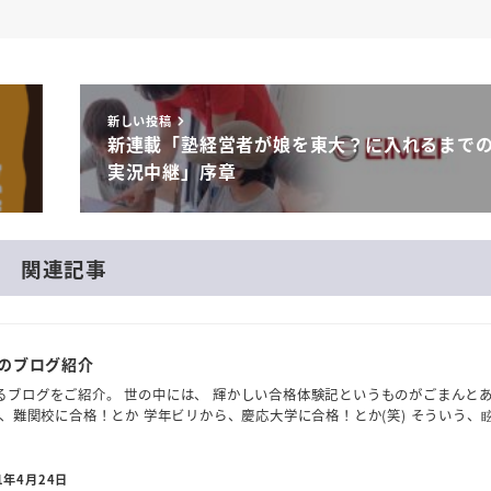
新しい投稿
新連載「塾経営者が娘を東大？に入れるまで
実況中継」序章
関連記事
生のブログ紹介
るブログをご紹介。 世の中には、 輝かしい合格体験記というものがごまんと
て、難関校に合格！とか 学年ビリから、慶応大学に合格！とか(笑) そういう、
1年4月24日