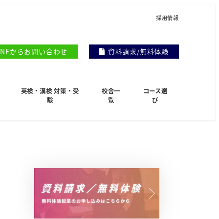
採用情報
INEからお問い合わせ
資料請求/無料体験
英検・漢検 対策・受
校舎一
コース選
験
覧
び