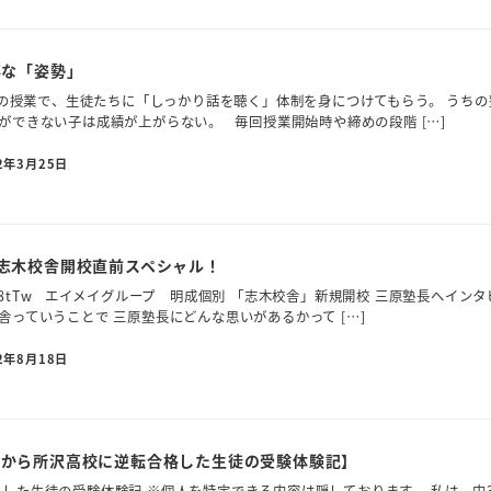
事な「姿勢」
回の授業で、生徒たちに「しっかり話を聴く」体制を身につけてもらう。 うちの
ができない子は成績が上がらない。 毎回授業開始時や締めの段階 […]
2年3月25日
 志木校舎開校直前スペシャル！
liao4RM8tTw エイメイグループ 明成個別 「志木校舎」新規開校 三原塾長へイン
舎っていうことで 三原塾長にどんな思いがあるかって […]
2年8月18日
定から所沢高校に逆転合格した生徒の受験体験記】
した生徒の受験体験記 ※個人を特定できる内容は隠しております。 私は、中