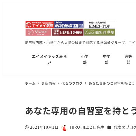
埼玉県西部・小学生から大学受験まで対応する学習塾グループ。エイメ
エイメイキッズみら
小学
中学
高等
い
部
部
部
ホーム
更新情報
代表のブログ
あなた専用の自習室を持とう
あなた専用の自習室を持と
カテゴリー
2021年10月1日
HIRO 川上ヒロ先生
代表のブロ
投稿日
著
者