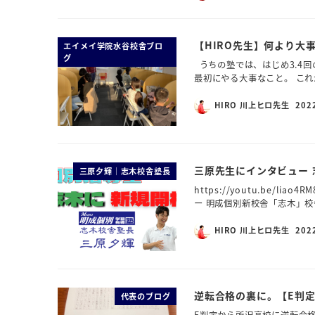
【HIRO先生】何より大
エイメイ学院水谷校舎ブロ
グ
うちの塾では、はじめ3.4
最初にやる大事なこと。 これ
HIRO 川上ヒロ先生
202
三原先生にインタビュー
三原夕輝｜志木校舎塾長
https://youtu.be/
ー 明成個別新校舎「志木」校
HIRO 川上ヒロ先生
202
逆転合格の裏に。【E判
代表のブログ
E判定から所沢高校に逆転合格