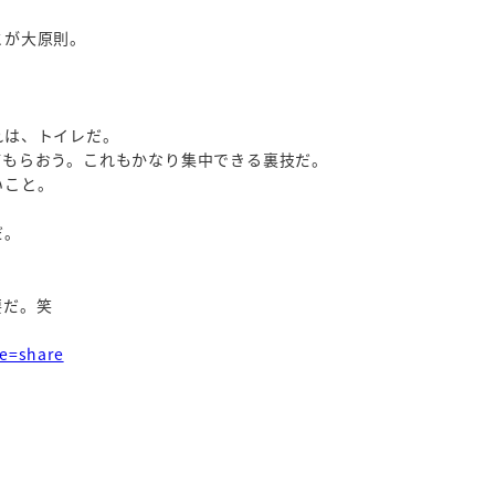
とが大原則。
れは、トイレだ。
てもらおう。これもかなり集中できる裏技だ。
いこと。
だ。
要だ。笑
re=share