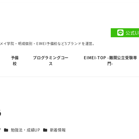
公式L
イ学院・明成個別・EIMEI予備校など5ブランドを運営。
予備
プログラミングコー
EIMEI-TOP -難関公立受験専
校
ス
門-
う
カテゴリー
カテゴリー
グ
勉強法・成績UP
新着情報