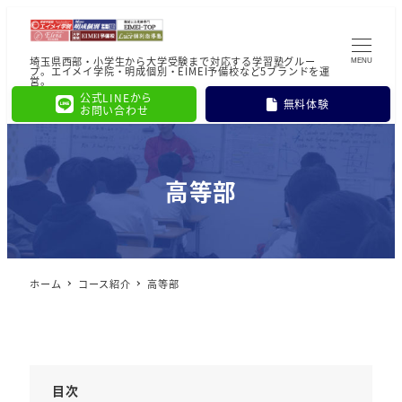
埼玉県西部・小学生から大学受験まで対応する学習塾グルー
MENU
プ。エイメイ学院・明成個別・EIMEI予備校など5ブランドを運
営。
公式LINEから
無料体験
お問い合わせ
高等部
ホーム
コース紹介
高等部
目次