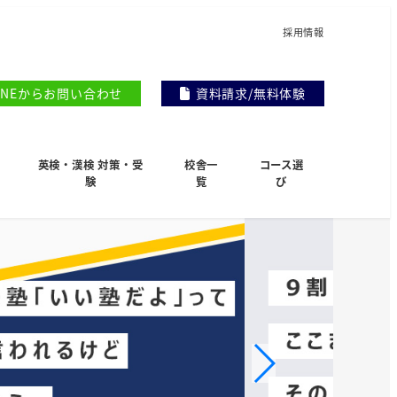
採用情報
INEからお問い合わせ
資料請求/無料体験
英検・漢検 対策・受
校舎一
コース選
験
覧
び