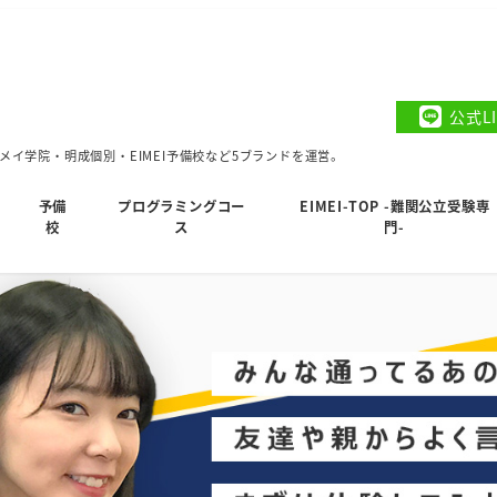
公式L
イ学院・明成個別・EIMEI予備校など5ブランドを運営。
予備
プログラミングコー
EIMEI-TOP -難関公立受験専
校
ス
門-