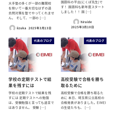
国語科の平出(にくぽ先生)で
大手塾の多くが一部の難関校
す！ 国語科も新年度スタート
を除いて一番大切なはずの過
しました！！ 国 […]
去問対策を塾でやってくれませ
ん。 そして、一部の […]
hiraide
2025年3月10日
iizuka
2025年3月13日
代表のブログ
代表のブログ
学校の定期テストで結
高校受験で合格を勝ち
果を残すには
取るために
学校の定期テストで結果を残
高校受験で合格を勝ち取るた
すには 定期テストへの勉強
めに 本日、埼玉県公立高校の
は、受験勉強と言っても過言で
合格発表がありました。EIMEI
はありません。 受験 […]
の生徒たちも、 […]