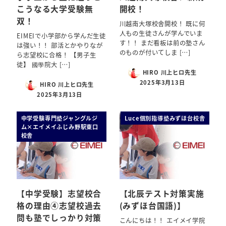
こうなる大学受験無
開校！
双！
川越南大塚校舎開校！ 既に何
人もの生徒さんが学んでいま
EIMEIで小学部から学んだ生徒
す！！ まだ看板は前の塾さん
は強い！！ 部活とかやりなが
のものが付いてしま […]
ら志望校に合格！ 【男子生
徒】 國學院大 […]
HIRO 川上ヒロ先生
2025年3月13日
HIRO 川上ヒロ先生
2025年3月13日
中学受験専門塾ジャングルジ
Luce個別指導塾みずほ台校舎
ム×エイメイふじみ野駅東口
校舎
【中学受験】志望校合
【北辰テスト対策実施
格の理由④志望校過去
(みずほ台国語)】
問も塾でしっかり対策
こんにちは！！ エイメイ学院