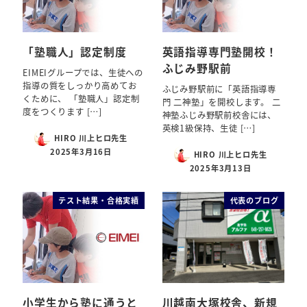
「塾職人」認定制度
英語指導専門塾開校！
ふじみ野駅前
EIMEIグループでは、生徒への
指導の質をしっかり高めてお
ふじみ野駅前に「英語指導専
くために、 「塾職人」認定制
門 二神塾」を開校します。 二
度をつくります […]
神塾ふじみ野駅前校舎には、
英検1級保持、生徒 […]
HIRO 川上ヒロ先生
2025年3月16日
HIRO 川上ヒロ先生
2025年3月13日
テスト結果・合格実績
代表のブログ
小学生から塾に通うと
川越南大塚校舎、新規