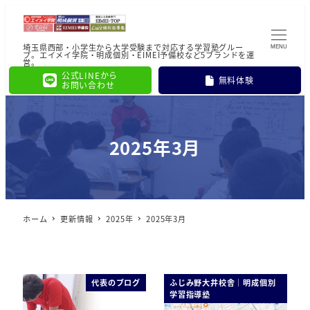
埼玉県西部・小学生から大学受験まで対応する学習塾グルー
MENU
プ。エイメイ学院・明成個別・EIMEI予備校など5ブランドを運
営。
公式LINEから
無料体験
お問い合わせ
2025年3月
ホーム
更新情報
2025年
2025年3月
代表のブログ
ふじみ野大井校舎｜明成個別
学習指導塾