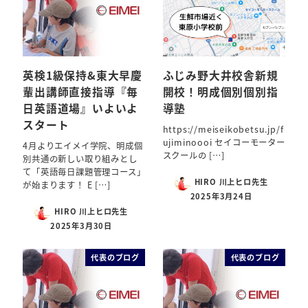
英検1級保持&東大早慶
ふじみ野大井校舎新規
輩出講師直接指導『毎
開校！明成個別個別指
日英語道場』いよいよ
導塾
スタート
https://meiseikobetsu.jp/f
ujiminoooi セイコーモーター
4月よりエイメイ学院、明成個
スクールの […]
別共通の新しい取り組みとし
て「英語毎日課題管理コース」
HIRO 川上ヒロ先生
が始まります！ E […]
2025年3月24日
HIRO 川上ヒロ先生
2025年3月30日
代表のブログ
代表のブログ