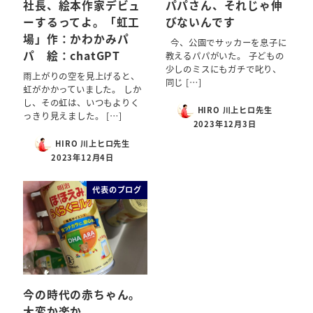
社長、絵本作家デビュ
パパさん、それじゃ伸
ーするってよ。「虹工
びないんです
場」作：かわかみパ
今、公園でサッカーを息子に
パ 絵：chatGPT
教えるパパがいた。 子どもの
少しのミスにもガチで叱り、
雨上がりの空を見上げると、
同じ […]
虹がかかっていました。 しか
し、その虹は、いつもよりく
HIRO 川上ヒロ先生
っきり見えました。 […]
2023年12月3日
HIRO 川上ヒロ先生
2023年12月4日
代表のブログ
今の時代の赤ちゃん。
大変か楽か