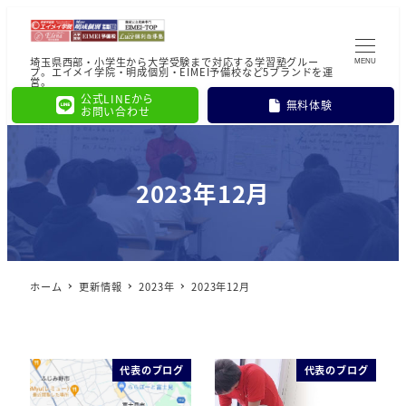
埼玉県西部・小学生から大学受験まで対応する学習塾グルー
MENU
プ。エイメイ学院・明成個別・EIMEI予備校など5ブランドを運
営。
公式LINEから
無料体験
お問い合わせ
2023年12月
ホーム
更新情報
2023年
2023年12月
代表のブログ
代表のブログ