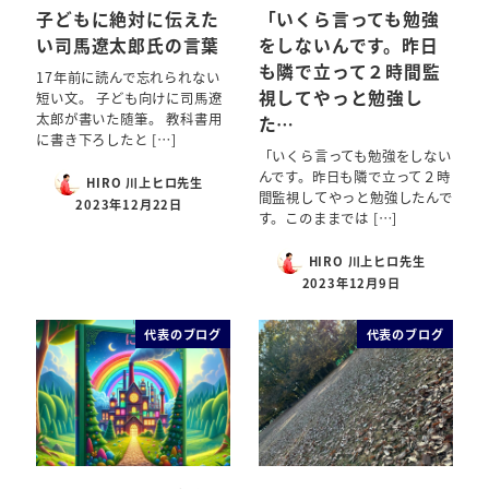
子どもに絶対に伝えた
「いくら言っても勉強
い司馬遼太郎氏の言葉
をしないんです。昨日
も隣で立って２時間監
17年前に読んで忘れられない
視してやっと勉強し
短い文。 子ども向けに司馬遼
太郎が書いた随筆。 教科書用
た…
に書き下ろしたと […]
「いくら言っても勉強をしない
んです。昨日も隣で立って２時
HIRO 川上ヒロ先生
間監視してやっと勉強したんで
2023年12月22日
す。このままでは […]
HIRO 川上ヒロ先生
2023年12月9日
代表のブログ
代表のブログ