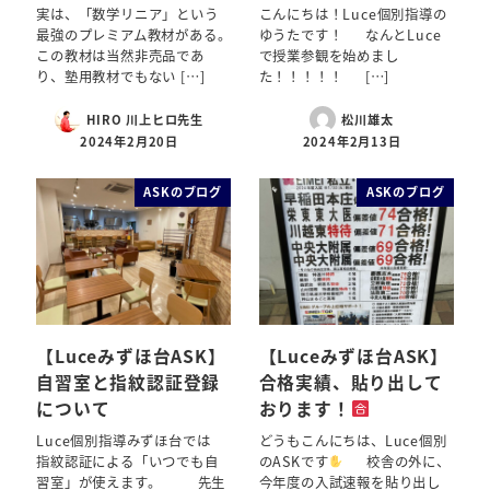
実は、「数学リニア」という
こんにちは！Luce個別指導の
最強のプレミアム教材がある。
ゆうたです！ なんとLuce
この教材は当然非売品であ
で授業参観を始めまし
り、塾用教材でもない […]
た！！！！！ […]
HIRO 川上ヒロ先生
松川雄太
2024年2月20日
2024年2月13日
ASKのブログ
ASKのブログ
【Luceみずほ台ASK】
【Luceみずほ台ASK】
自習室と指紋認証登録
合格実績、貼り出して
について
おります！
Luce個別指導みずほ台では
どうもこんにちは、Luce個別
指紋認証による「いつでも自
のASKです
校舎の外に、
習室」が使えます。 先生
今年度の入試速報を貼り出し