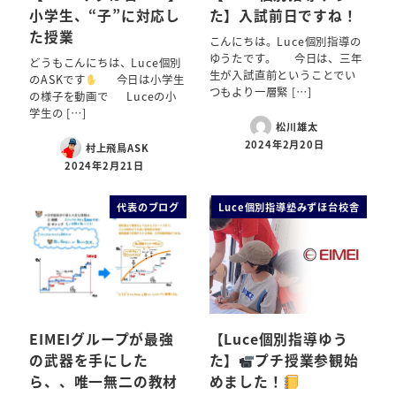
小学生、“子”に対応し
た】入試前日ですね！
た授業
こんにちは。Luce個別指導の
ゆうたです。 今日は、三年
どうもこんにちは、Luce個別
生が入試直前ということでい
のASKです
今日は小学生
つもより一層緊 […]
の様子を動画で Luceの小
学生の […]
松川雄太
2024年2月20日
村上飛鳥ASK
2024年2月21日
代表のブログ
Luce個別指導塾みずほ台校舎
EIMEIグループが最強
【Luce個別指導ゆう
の武器を手にした
た】
プチ授業参観始
ら、、唯一無二の教材
めました！