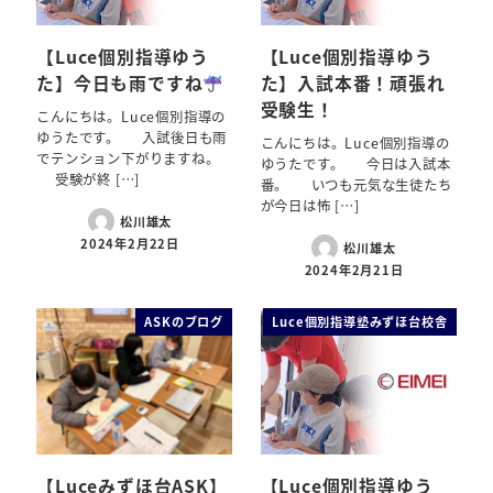
【Luce個別指導ゆう
【Luce個別指導ゆう
た】今日も雨ですね
た】入試本番！頑張れ
受験生！
こんにちは。Luce個別指導の
ゆうたです。 入試後日も雨
こんにちは。Luce個別指導の
でテンション下がりますね。
ゆうたです。 今日は入試本
受験が終 […]
番。 いつも元気な生徒たち
が今日は怖 […]
松川雄太
2024年2月22日
松川雄太
2024年2月21日
ASKのブログ
Luce個別指導塾みずほ台校舎
【Luceみずほ台ASK】
【Luce個別指導ゆう