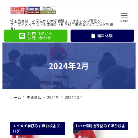
埼玉県西部・小学生から大学受験まで対応する学習塾グルー
MENU
プ。エイメイ学院・明成個別・EIMEI予備校など5ブランドを運
営。
公式LINEから
無料体験
お問い合わせ
2024年2月
ホーム
更新情報
2024年
2024年2月
エイメイ学院みずほ台校舎ブ
Luce個別指導塾みずほ台校舎
ログ