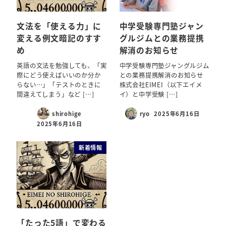
文法を「使える力」に
中学受験専門塾ジャン
変える例文暗記のすす
グルジムとの業務提携
め
解消のお知らせ
英語の文法を勉強しても、「実
中学受験専門塾ジャングルジム
際にどう使えばいいのか分か
との業務提携解消のお知らせ
らない…」「テストのときに
株式会社EIMEI（以下エイメ
間違えてしまう」など […]
イ）と中学受験 […]
shirohige
ryo
2025年6月16日
2025年6月16日
新着情報
「たった5語」で変わる