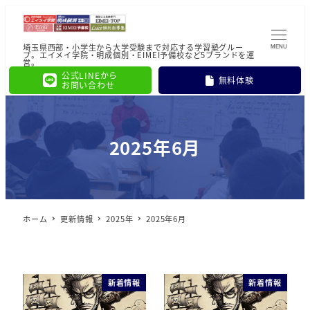
埼玉県西部・小学生から大学受験まで対応する学習塾グルー
MENU
プ。エイメイ学院・明成個別・EIMEI予備校など5ブランドを運
営。
公式LINEから
無料体験
お問い合わせ
2025年6月
ホーム
更新情報
2025年
2025年6月
新着情報
新着情報