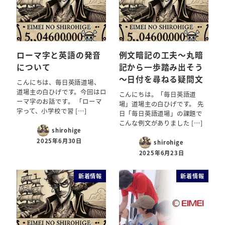
ローマ字と英語の発音
例文暗記の工夫～丸暗
について
記から一歩踏み出そう
～日付を尋ねる疑問文
こんにちは、毎日英語道場、
道場主の白ひげです。今回はロ
こんにちは。「毎日英語道
ーマ字のお話です。 「ローマ
場」道場主の白ひげです。 先
字って、小学校で習 […]
日「毎日英語道場」の課題で
こんな例文がありました […]
shirohige
2025年6月30日
shirohige
2025年6月23日
新着情報
新着情報