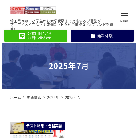
埼玉県西部・小学生から大学受験まで対応する学習塾グルー
MENU
プ。エイメイ学院・明成個別・EIMEI予備校など5ブランドを運
営。
公式LINEから
無料体験
お問い合わせ
2025年7月
ホーム
更新情報
2025年
2025年7月
テスト結果・合格実績