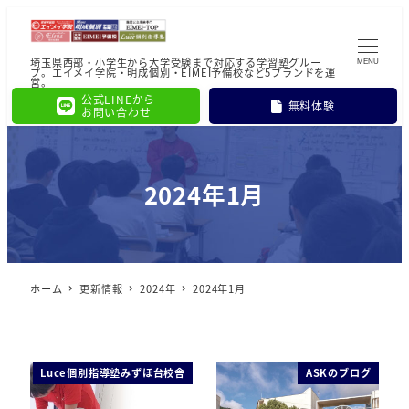
埼玉県西部・小学生から大学受験まで対応する学習塾グルー
MENU
プ。エイメイ学院・明成個別・EIMEI予備校など5ブランドを運
営。
公式LINEから
無料体験
お問い合わせ
2024年1月
ホーム
更新情報
2024年
2024年1月
Luce個別指導塾みずほ台校舎
ASKのブログ