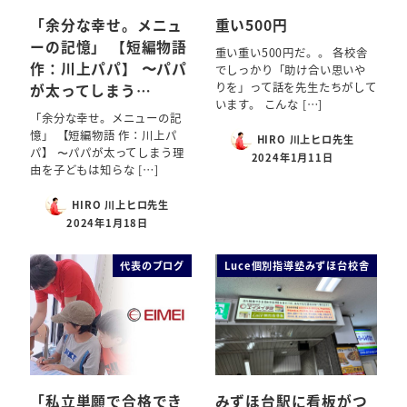
「余分な幸せ。メニュ
重い500円
ーの記憶」 【短編物語
重い重い500円だ。。 各校舎
作：川上パパ】 〜パパ
でしっかり「助け合い思いや
りを」って話を先生たちがして
が太ってしまう…
います。 こんな […]
「余分な幸せ。メニューの記
憶」 【短編物語 作：川上パ
HIRO 川上ヒロ先生
パ】 〜パパが太ってしまう理
2024年1月11日
由を子どもは知らな […]
HIRO 川上ヒロ先生
2024年1月18日
代表のブログ
Luce個別指導塾みずほ台校舎
「私立単願で合格でき
みずほ台駅に看板がつ