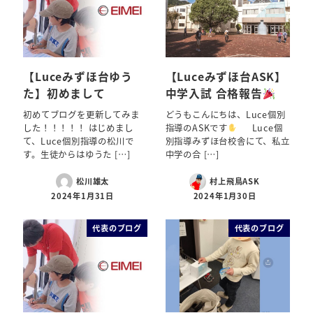
【Luceみずほ台ゆう
【Luceみずほ台ASK】
た】初めまして
中学入試 合格報告
初めてブログを更新してみま
どうもこんにちは、Luce個別
した！！！！！ はじめまし
指導のASKです
Luce個
て、Luce個別指導の松川で
別指導みずほ台校舎にて、私立
す。生徒からはゆうた […]
中学の合 […]
松川雄太
村上飛鳥ASK
2024年1月31日
2024年1月30日
代表のブログ
代表のブログ