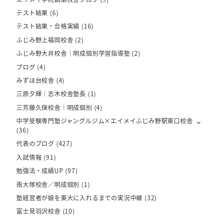
テスト結果
(6)
テスト結果・合格実績
(16)
ふじみ野上福岡校舎
(2)
ふじみ野大井校舎｜明成個別学習指導塾
(2)
ブログ
(4)
みずほ台校舎
(4)
三原夕輝｜志木校舎塾長
(1)
三芳藤久保校舎｜明成個別
(4)
中学受験専門塾ジャングルジム×エイメイふじみ野駅東口校舎
(36)
代表のブログ
(427)
入試情報
(91)
勉強法・成績UP
(97)
南大塚校舎／明成個別
(1)
塾経営者が娘を東大に入れるまでの実況中継
(32)
富士見羽沢校舎
(10)