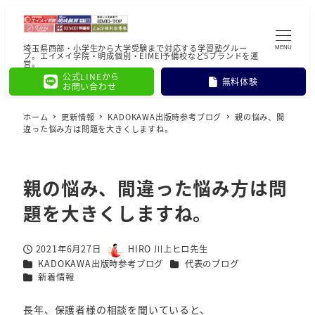
埼玉県西部・小学生から大学受験まで対応する学習塾グルー
MENU
プ。エイメイ学院・明成個別・EIMEI予備校など5ブランドを運
営。
公式LINEから
無料体験
お問い合わせ
ホーム
更新情報
KADOKAWA出版時参考ブログ
親の悩み、間
違った悩み方は問題を大きくしますね。
親の悩み、間違った悩み方は問
題を大きくしますね。
2021年6月27日
HIRO 川上ヒロ先生
投稿日
著
カテゴリー
カテゴリー
KADOKAWA出版時参考ブログ
代表のブログ
者
カテゴリー
新着情報
長年、保護者様の相談を聞いていると、