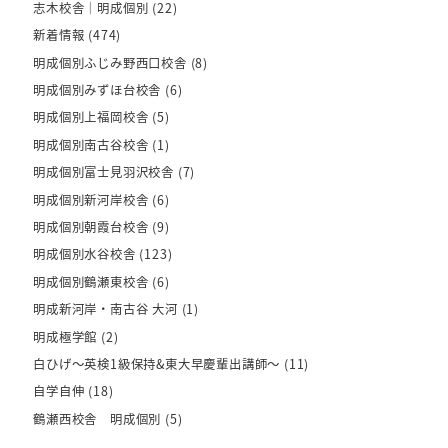
志木校舎｜明成個別
(22)
新着情報
(474)
明成個別ふじみ野西口校舎
(8)
明成個別みずほ台校舎
(6)
明成個別上福岡校舎
(5)
明成個別南古谷校舎
(1)
明成個別富士見羽沢校舎
(7)
明成個別新河岸校舎
(6)
明成個別朝霞台校舎
(9)
明成個別水谷校舎
(123)
明成個別鶴瀬東校舎
(6)
明成新河岸・南古谷 大河
(1)
明成極学館
(2)
白ひげ～英検1級保持&東大早慶輩出講師～
(11)
自学自伸
(18)
鶴瀬西校舎 明成個別
(5)