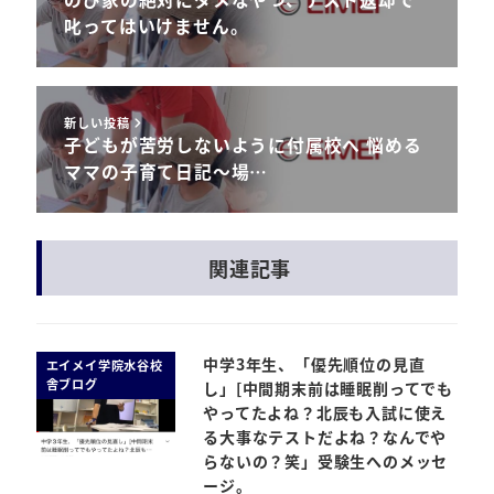
叱ってはいけません。
新しい投稿
子どもが苦労しないように付属校へ 悩める
ママの子育て日記～場…
関連記事
中学3年生、「優先順位の見直
エイメイ学院水谷校
舎ブログ
し」[中間期末前は睡眠削ってでも
やってたよね？北辰も入試に使え
る大事なテストだよね？なんでや
らないの？笑」受験生へのメッセ
ージ。