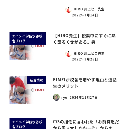
HIRO 川上ヒロ先生
2022年7月14日
【HIRO先生】授業中にすぐに熱
エイメイ学院水谷校
舎ブログ
く語るくせがある。笑
HIRO 川上ヒロ先生
2022年3月28日
EIMEIが校舎を増やす理由と通塾
新着情報
生のメリット
ryo
2024年11月27日
中3の担任に言われた「お前貧乏だ
エイメイ学院水谷校
舎ブログ
から国立大しかねーぞ」からの、