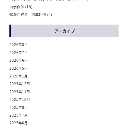
自学自伸
(18)
鶴瀬西校舎 明成個別
(5)
アーカイブ
2026年8月
2026年7月
2026年6月
2026年5月
2026年1月
2025年12月
2025年11月
2025年10月
2025年8月
2025年7月
2025年6月