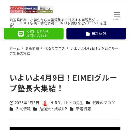
埼玉県西部・小学生から大学受験まで対応する学習塾グルー
MENU
プ。エイメイ学院・明成個別・EIMEI予備校など5ブランドを運
営。
公式LINEから
無料体験
お問い合わせ
ホーム
更新情報
代表のブログ
いよいよ4月9日！EIMEIグルー
プ塾長大集結！
いよいよ4月9日！EIMEIグルー
プ塾長大集結！
カテゴリー
2023年4月5日
HIRO 川上ヒロ先生
代表のブログ
投稿日
著
カテゴリー
カテゴリー
カテゴリー
入試情報
勉強法・成績UP
新着情報
者