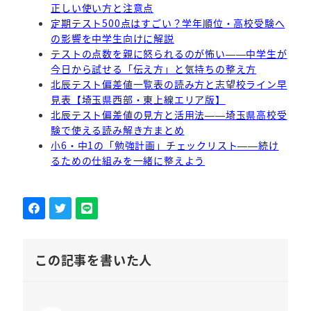
正しい使い方と注意点
定期テスト500点はすごい？学年順位・高校受験へ
の影響を中学生向けに解説
テストの点数を親に怒られるのが怖い——中学生が
今日から試せる「伝え方」と気持ちの整え方
北辰テスト偏差値一覧表の読み方と志望校ライン早
見表【埼玉県西部・東上線エリア版】
北辰テスト偏差値の見方と活用法——埼玉県高校受
験で使える読み解き方まとめ
小6・中1の「勉強計画」チェックリスト——続け
るための仕組みを一緒に整えよう
この記事を書いた人