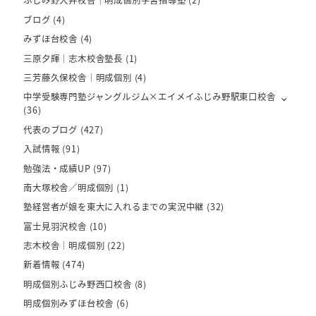
ふじみ野大井校舎｜明成個別学習指導塾
(2)
ブログ
(4)
みずほ台校舎
(4)
三原夕輝｜志木校舎塾長
(1)
三芳藤久保校舎｜明成個別
(4)
中学受験専門塾ジャングルジム×エイメイふじみ野駅東口校舎
(36)
代表のブログ
(427)
入試情報
(91)
勉強法・成績UP
(97)
南大塚校舎／明成個別
(1)
塾経営者が娘を東大に入れるまでの実況中継
(32)
富士見羽沢校舎
(10)
志木校舎｜明成個別
(22)
新着情報
(474)
明成個別ふじみ野西口校舎
(8)
明成個別みずほ台校舎
(6)