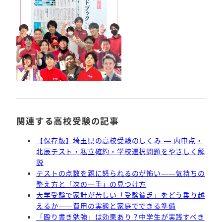
関連する高校受験の記事
【保存版】埼玉県の高校受験のしくみ — 内申点・
北辰テスト・私立確約・学校選択問題をやさしく解
説
テストの点数を親に怒られるのが怖い——気持ちの
整え方と「次の一手」の見つけ方
大学受験で家計が苦しい「受験貧乏」をどう乗り越
えるか——費用の実態と家庭でできる準備
「殴り書き勉強」は効果あり？中学生が実践すべき