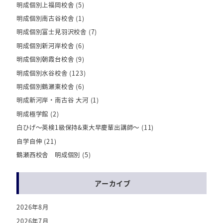
明成個別上福岡校舎
(5)
明成個別南古谷校舎
(1)
明成個別富士見羽沢校舎
(7)
明成個別新河岸校舎
(6)
明成個別朝霞台校舎
(9)
明成個別水谷校舎
(123)
明成個別鶴瀬東校舎
(6)
明成新河岸・南古谷 大河
(1)
明成極学館
(2)
白ひげ～英検1級保持&東大早慶輩出講師～
(11)
自学自伸
(21)
鶴瀬西校舎 明成個別
(5)
アーカイブ
2026年8月
2026年7月