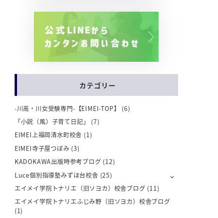
カテゴリー
-川高・川女受験専門-【EIMEI-TOP】
(6)
「小説（風）子育て日記」
(7)
EIMEI上福岡清水町校舎
(1)
EIMEI寺子屋つぼみ
(3)
KADOKAWA出版時参考ブログ
(12)
Luce個別指導塾みずほ台校舎
(25)
エイメイ学院トナリエ（旧ソヨカ）校舎ブログ
(11)
エイメイ学院トナリエふじみ野（旧ソヨカ）校舎ブログ
(1)