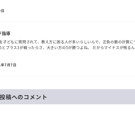
0日
ジ指導
子どもに質問されて、教え方に困る人が多いらしいんで、正負の数の計算に
5とプラス3が戦ったらさ、大きい方の5が勝つよね。 だからマイナスが残る
1年7月7日
投稿へのコメント