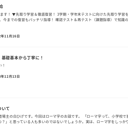
始
します！ ▼先取り学習＆徹底復習！ 3学期・学年末テストに向けた先取り学習
な、今までの復習もバッチリ指導！ 確認テスト＆再テスト（課題指導）で知識
2年11月16日
！基礎基本から丁寧に！
い！
4年12月13日
ついて
道場主の白ひげです。今回はローマ字のお話です。 「ローマ字って、小学校で
の？」と思っている人も多いのではないでしょうか。実は、ローマ字をしっか