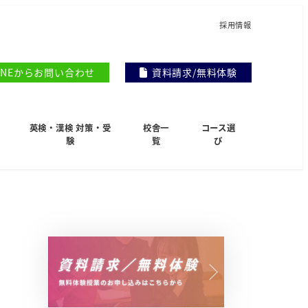
採用情報
INEからお問い合わせ
資料請求/無料体験
英検・漢検 対策・受
校舎一
コース選
験
覧
び