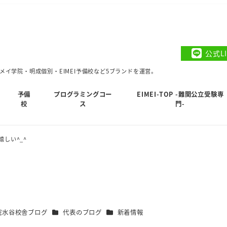
公式L
イ学院・明成個別・EIMEI予備校など5ブランドを運営。
予備
プログラミングコー
EIMEI-TOP -難関公立受験専
校
ス
門-
嬉しい^_^
カテゴリー
カテゴリー
院水谷校舎ブログ
代表のブログ
新着情報