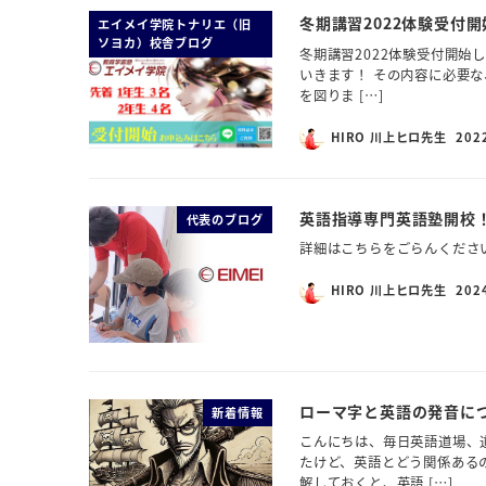
冬期講習2022体験受付開
エイメイ学院トナリエ（旧
ソヨカ）校舎ブログ
冬期講習2022体験受付開始
いきます！ その内容に必要
を図りま […]
HIRO 川上ヒロ先生
202
英語指導専門英語塾開校
代表のブログ
詳細はこちらをごらんくださ
HIRO 川上ヒロ先生
202
ローマ字と英語の発音に
新着情報
こんにちは、毎日英語道場、
たけど、英語とどう関係ある
解しておくと、英語 […]