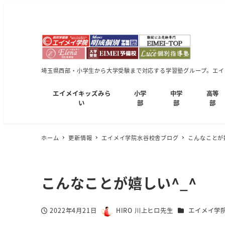
埼玉県西部・小学生から大学受験まで対応する学習塾グループ。エイメ
エイメイキッズみら
小学
中学
高等
い
部
部
部
ホーム
更新情報
エイメイ学院水谷校舎ブログ
こんなことが
こんなことが嬉しい^_^
カテゴリー
2022年4月21日
HIRO 川上ヒロ先生
エイメイ学
投稿日
著
者