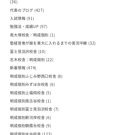
(36)
代表のブログ
(427)
入試情報
(91)
勉強法・成績UP
(97)
南大塚校舎／明成個別
(1)
塾経営者が娘を東大に入れるまでの実況中継
(32)
富士見羽沢校舎
(10)
志木校舎｜明成個別
(22)
新着情報
(474)
明成個別ふじみ野西口校舎
(8)
明成個別みずほ台校舎
(6)
明成個別上福岡校舎
(5)
明成個別南古谷校舎
(1)
明成個別富士見羽沢校舎
(7)
明成個別新河岸校舎
(6)
明成個別朝霞台校舎
(9)
明成個別水谷校舎
(123)