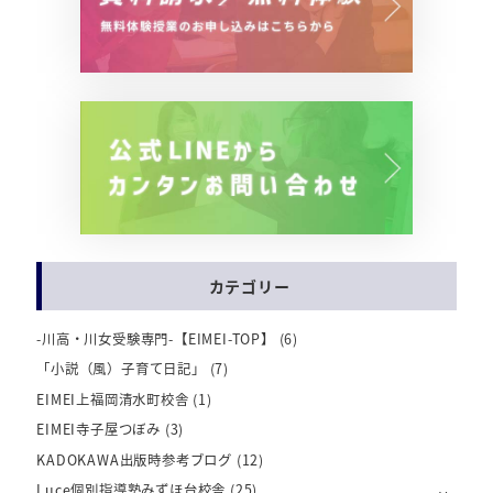
カテゴリー
-川高・川女受験専門-【EIMEI-TOP】
(6)
「小説（風）子育て日記」
(7)
EIMEI上福岡清水町校舎
(1)
EIMEI寺子屋つぼみ
(3)
KADOKAWA出版時参考ブログ
(12)
Luce個別指導塾みずほ台校舎
(25)