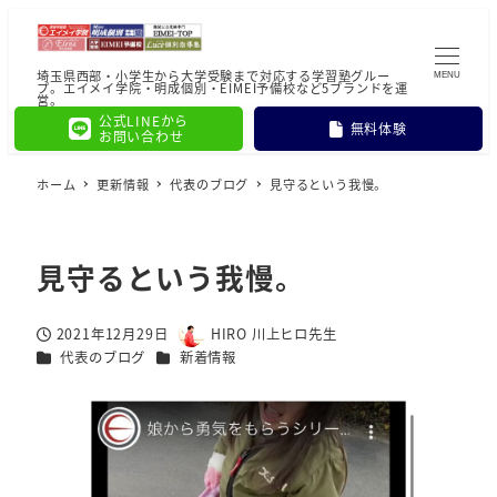
埼玉県西部・小学生から大学受験まで対応する学習塾グルー
MENU
プ。エイメイ学院・明成個別・EIMEI予備校など5ブランドを運
営。
公式LINEから
無料体験
お問い合わせ
ホーム
更新情報
代表のブログ
見守るという我慢。
見守るという我慢。
2021年12月29日
HIRO 川上ヒロ先生
投稿日
著
カテゴリー
カテゴリー
代表のブログ
新着情報
者