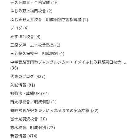
テスト結果・合格実績
(16)
ふじみ野上福岡校舎
(2)
ふじみ野大井校舎｜明成個別学習指導塾
(2)
ブログ
(4)
みずほ台校舎
(4)
三原夕輝｜志木校舎塾長
(1)
三芳藤久保校舎｜明成個別
(4)
中学受験専門塾ジャングルジム×エイメイふじみ野駅東口校舎
(36)
代表のブログ
(427)
入試情報
(91)
勉強法・成績UP
(97)
南大塚校舎／明成個別
(1)
塾経営者が娘を東大に入れるまでの実況中継
(32)
富士見羽沢校舎
(10)
志木校舎｜明成個別
(22)
新着情報
(474)