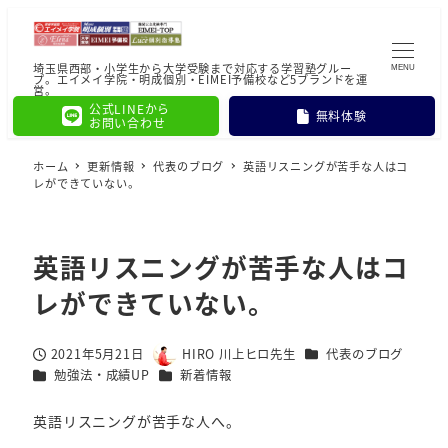
埼玉県西部・小学生から大学受験まで対応する学習塾グルー
MENU
プ。エイメイ学院・明成個別・EIMEI予備校など5ブランドを運
営。
公式LINEから
無料体験
お問い合わせ
ホーム
更新情報
代表のブログ
英語リスニングが苦手な人はコ
レができていない。
英語リスニングが苦手な人はコ
レができていない。
カテゴリー
2021年5月21日
HIRO 川上ヒロ先生
代表のブログ
投稿日
著
カテゴリー
カテゴリー
勉強法・成績UP
新着情報
者
英語リスニングが苦手な人へ。