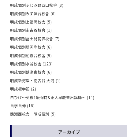
明成個別ふじみ野西口校舎
(8)
明成個別みずほ台校舎
(6)
明成個別上福岡校舎
(5)
明成個別南古谷校舎
(1)
明成個別富士見羽沢校舎
(7)
明成個別新河岸校舎
(6)
明成個別朝霞台校舎
(9)
明成個別水谷校舎
(123)
明成個別鶴瀬東校舎
(6)
明成新河岸・南古谷 大河
(1)
明成極学館
(2)
白ひげ～英検1級保持&東大早慶輩出講師～
(11)
自学自伸
(18)
鶴瀬西校舎 明成個別
(5)
アーカイブ