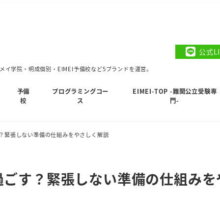
公式L
イ学院・明成個別・EIMEI予備校など5ブランドを運営。
予備
プログラミングコー
EIMEI-TOP -難関公立受験専
校
ス
門-
？緊張しない準備の仕組みをやさしく解説
過ごす？緊張しない準備の仕組みを