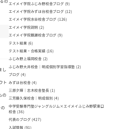
るの
エイメイ学院ふじみ野校舎ブログ
(9)
エイメイ学院みずほ台校舎ブログ
(12)
エイメイ学院水谷校舎ブログ
(126)
エイメイ学院説明
(2)
エイメイ学院鶴瀬校舎ブログ
(9)
テスト結果
(6)
テスト結果・合格実績
(16)
ふじみ野上福岡校舎
(2)
ふじみ野大井校舎｜明成個別学習指導塾
(2)
まし
ブログ
(4)
ウト
みずほ台校舎
(4)
三原夕輝｜志木校舎塾長
(1)
もの
三芳藤久保校舎｜明成個別
(4)
中学受験専門塾ジャングルジム×エイメイふじみ野駅東口
その
校舎
(36)
代表のブログ
(427)
入試情報
(91)