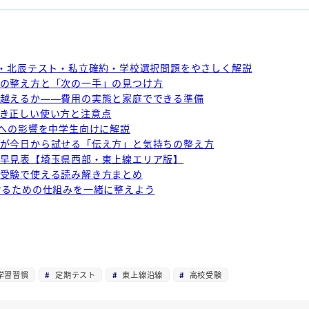
点・北辰テスト・私立確約・学校選択問題をやさしく解説
の整え方と「次の一手」の見つけ方
越えるか——費用の実態と家庭でできる準備
き正しい使い方と注意点
験への影響を中学生向けに解説
が今日から試せる「伝え方」と気持ちの整え方
早見表【埼玉県西部・東上線エリア版】
受験で使える読み解き方まとめ
けるための仕組みを一緒に整えよう
学習習慣
定期テスト
東上線沿線
高校受験