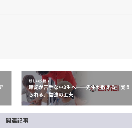
新しい投稿
ア
暗記が苦手な中3生へ——先生が教える「覚え
られる」勉強の工夫
関連記事