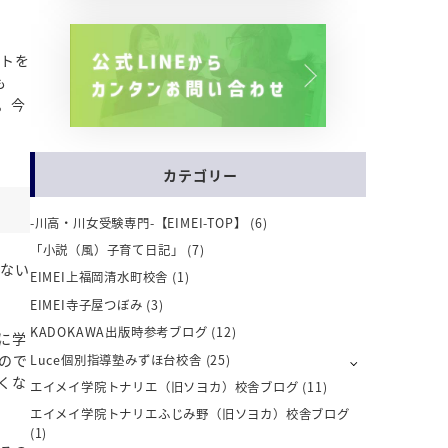
ストを
も
。今
カテゴリー
-川高・川女受験専門-【EIMEI-TOP】
(6)
「小説（風）子育て日記」
(7)
いない
EIMEI上福岡清水町校舎
(1)
EIMEI寺子屋つぼみ
(3)
KADOKAWA出版時参考ブログ
(12)
に学
ので
Luce個別指導塾みずほ台校舎
(25)
くな
エイメイ学院トナリエ（旧ソヨカ）校舎ブログ
(11)
エイメイ学院トナリエふじみ野（旧ソヨカ）校舎ブログ
(1)