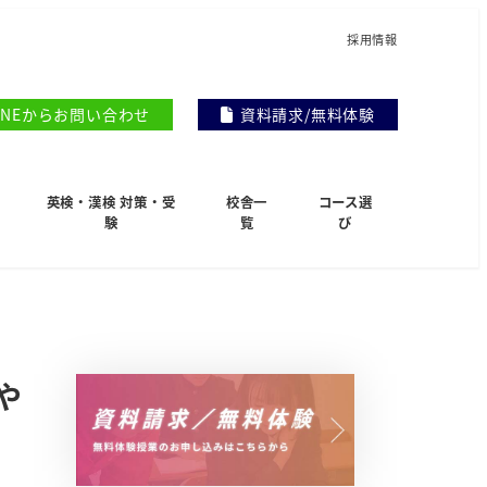
採用情報
INEからお問い合わせ
資料請求/無料体験
英検・漢検 対策・受
校舎一
コース選
験
覧
び
や