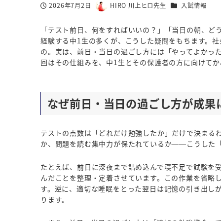
カテゴリー
2026年7月2日
HIRO 川上ヒロ先生
入試情報
投稿日
著
者
「テスト前日、何をすればいいの？」「当日の朝、ど
経験する中1生の多くが、こうした疑問をもちます。
の。実は、前日・当日の過ごし方には「やってよかっ
回はその仕組みを、中1生とその保護者の方に向けてか
なぜ前日・当日の過ごし方が成果
テストの点数は「どれだけ勉強したか」だけで決まる
か、問題を読む集中力が保たれているか——こうした
たとえば、前日に深夜まで詰め込んで寝不足で試験を
んだことを整理・定着させています。この作業を省略
す。逆に、適切な睡眠をとった翌日は記憶の引き出し
ります。