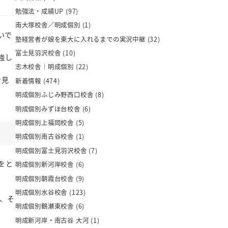
勉強法・成績UP
(97)
南大塚校舎／明成個別
(1)
いで
塾経営者が娘を東大に入れるまでの実況中継
(32)
富士見羽沢校舎
(10)
強し
志木校舎｜明成個別
(22)
を見
新着情報
(474)
明成個別ふじみ野西口校舎
(8)
明成個別みずほ台校舎
(6)
明成個別上福岡校舎
(5)
明成個別南古谷校舎
(1)
明成個別富士見羽沢校舎
(7)
をと
明成個別新河岸校舎
(6)
明成個別朝霞台校舎
(9)
明成個別水谷校舎
(123)
、そ
明成個別鶴瀬東校舎
(6)
明成新河岸・南古谷 大河
(1)