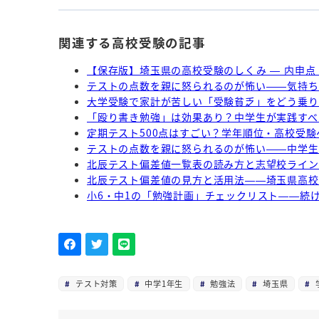
関連する高校受験の記事
【保存版】埼玉県の高校受験のしくみ — 内申
テストの点数を親に怒られるのが怖い——気持ち
大学受験で家計が苦しい「受験貧乏」をどう乗り
「殴り書き勉強」は効果あり？中学生が実践すべ
定期テスト500点はすごい？学年順位・高校受
テストの点数を親に怒られるのが怖い——中学生
北辰テスト偏差値一覧表の読み方と志望校ライン
北辰テスト偏差値の見方と活用法——埼玉県高校
小6・中1の「勉強計画」チェックリスト——続
テスト対策
中学1年生
勉強法
埼玉県