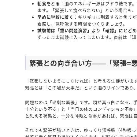
朝食をとる
：脳のエネルギー源はブドウ糖です。
ます。「緊張して食べられない」という場合も、
早めに学校に着く
：ギリギリに到着すると焦りが
着席し、深呼吸する時間をつくりましょう。
試験前は「重い問題演習」より「確認」にとどめ
ずったまま試験に入ってしまいます。直前は「知
緊張との向き合い方——「緊張=
「緊張しないようにしなければ」と考える生徒がいま
緊張とは「この場が大事だ」という脳のサインであり
問題なのは「過剰な緊張」です。頭が真っ白になる、
十分という不安」と「当日の体のコンディション不良
と思える状態と、十分な睡眠と食事があれば、緊張は
それでも緊張が強いときは、ゆっくり深呼吸（4秒吸っ
が落ち着く感覚を得やすくなります。試験中に手が止