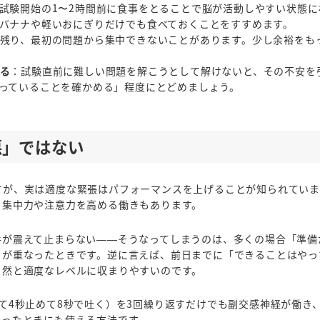
試験開始の1〜2時間前に食事をとることで脳が活動しやすい状態に
バナナや軽いおにぎりだけでも食べておくことをすすめます。
残り、最初の問題から集中できないことがあります。少し余裕をも
る
：試験直前に難しい問題を解こうとして解けないと、その不安を
っていることを確かめる」程度にとどめましょう。
悪」ではない
すが、実は適度な緊張はパフォーマンスを上げることが知られていま
、集中力や注意力を高める働きもあります。
手が震えて止まらない——そうなってしまうのは、多くの場合「準備
」が重なったときです。逆に言えば、前日までに「できることはやっ
自然と適度なレベルに収まりやすいのです。
て4秒止めて8秒で吐く）を3回繰り返すだけでも副交感神経が働き
まったときにも使える方法です。