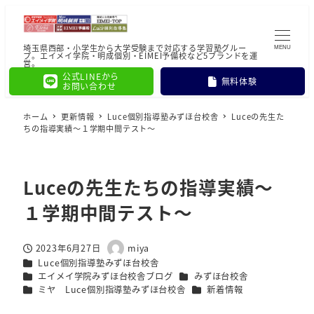
埼玉県西部・小学生から大学受験まで対応する学習塾グルー
MENU
プ。エイメイ学院・明成個別・EIMEI予備校など5ブランドを運
営。
公式LINEから
無料体験
お問い合わせ
ホーム
更新情報
Luce個別指導塾みずほ台校舎
Luceの先生た
ちの指導実績～１学期中間テスト～
Luceの先生たちの指導実績～
１学期中間テスト～
2023年6月27日
miya
投稿日
著
カテゴリー
Luce個別指導塾みずほ台校舎
者
カテゴリー
カテゴリー
エイメイ学院みずほ台校舎ブログ
みずほ台校舎
カテゴリー
カテゴリー
ミヤ Luce個別指導塾みずほ台校舎
新着情報