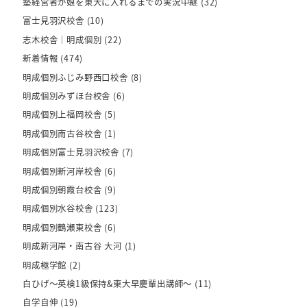
塾経営者が娘を東大に入れるまでの実況中継
(32)
富士見羽沢校舎
(10)
志木校舎｜明成個別
(22)
新着情報
(474)
明成個別ふじみ野西口校舎
(8)
明成個別みずほ台校舎
(6)
明成個別上福岡校舎
(5)
明成個別南古谷校舎
(1)
明成個別富士見羽沢校舎
(7)
明成個別新河岸校舎
(6)
明成個別朝霞台校舎
(9)
明成個別水谷校舎
(123)
明成個別鶴瀬東校舎
(6)
明成新河岸・南古谷 大河
(1)
明成極学館
(2)
白ひげ～英検1級保持&東大早慶輩出講師～
(11)
自学自伸
(19)