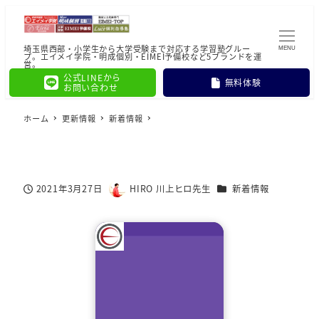
埼玉県西部・小学生から大学受験まで対応する学習塾グルー
MENU
プ。エイメイ学院・明成個別・EIMEI予備校など5ブランドを運
営。
公式LINEから
無料体験
お問い合わせ
ホーム
更新情報
新着情報
カテゴリー
2021年3月27日
HIRO 川上ヒロ先生
新着情報
投稿日
著
者