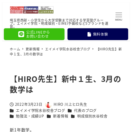
埼玉県西部・小学生から大学受験まで対応する学習塾グルー
MENU
プ。エイメイ学院・明成個別・EIMEI予備校など5ブランドを運
営。
公式LINEから
無料体験
お問い合わせ
ホーム
更新情報
エイメイ学院水谷校舎ブログ
【HIRO先生】新
中１生、3月の数学は
【HIRO先生】新中１生、3月の
数学は
2022年3月23日
HIRO 川上ヒロ先生
投稿日
著
カテゴリー
カテゴリー
エイメイ学院水谷校舎ブログ
代表のブログ
者
カテゴリー
カテゴリー
カテゴリー
勉強法・成績UP
新着情報
明成個別水谷校舎
新1年数学。