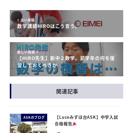
古い投稿
数学講師HIROはこう言う。
新しい投稿
【HIRO先生】新中２数学。前学年の何を復
習しておくべきか
関連記事
【Luceみずほ台ASK】中学入試
ASKのブログ
合格報告