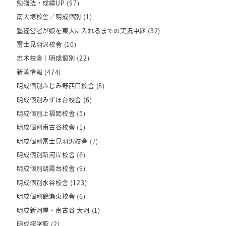
勉強法・成績UP
(97)
南大塚校舎／明成個別
(1)
塾経営者が娘を東大に入れるまでの実況中継
(32)
富士見羽沢校舎
(10)
志木校舎｜明成個別
(22)
新着情報
(474)
明成個別ふじみ野西口校舎
(8)
明成個別みずほ台校舎
(6)
明成個別上福岡校舎
(5)
明成個別南古谷校舎
(1)
明成個別富士見羽沢校舎
(7)
明成個別新河岸校舎
(6)
明成個別朝霞台校舎
(9)
明成個別水谷校舎
(123)
明成個別鶴瀬東校舎
(6)
明成新河岸・南古谷 大河
(1)
明成極学館
(2)