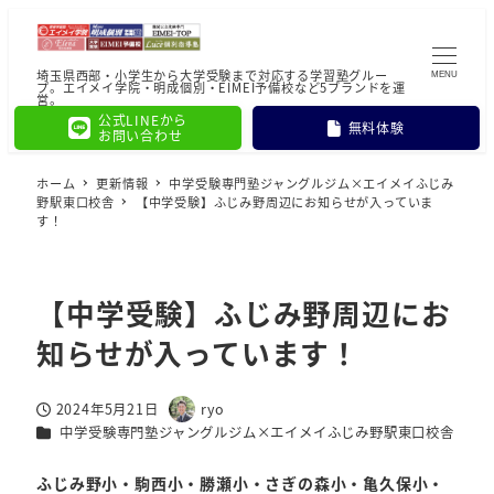
埼玉県西部・小学生から大学受験まで対応する学習塾グルー
MENU
プ。エイメイ学院・明成個別・EIMEI予備校など5ブランドを運
営。
公式LINEから
無料体験
お問い合わせ
ホーム
更新情報
中学受験専門塾ジャングルジム×エイメイふじみ
野駅東口校舎
【中学受験】ふじみ野周辺にお知らせが入っていま
す！
【中学受験】ふじみ野周辺にお
知らせが入っています！
2024年5月21日
ryo
投稿日
著
カテゴリー
中学受験専門塾ジャングルジム×エイメイふじみ野駅東口校舎
者
ふじみ野小・駒西小・勝瀬小・さぎの森小・亀久保小・