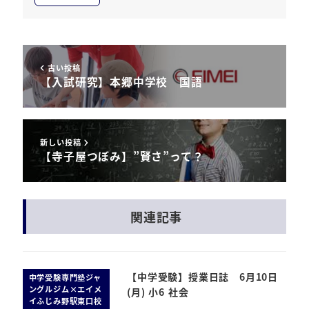
古い投稿
【入試研究】本郷中学校 国語
新しい投稿
【寺子屋つぼみ】”賢さ”って？
関連記事
【中学受験】授業日誌 6月10日
中学受験専門塾ジャ
ングルジム×エイメ
(月) 小6 社会
イふじみ野駅東口校