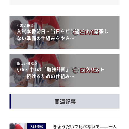
古い投稿
入試本番前日・当日をどう過ごす？緊張し
ない準備の仕組みをやさ…
新しい投稿
小6・中1の「勉強計画」チェックリスト
——続けるための仕組み…
関連記事
きょうだいで比べないで——一人
入試情報