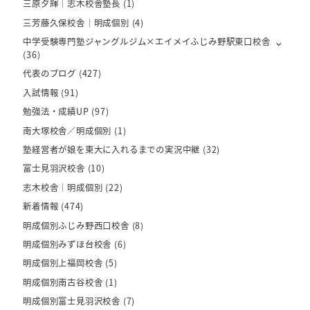
三原夕輝｜志木校舎塾長
(1)
三芳藤久保校舎｜明成個別
(4)
中学受験専門塾ジャングルジム×エイメイふじみ野駅東口校舎
(36)
代表のブログ
(427)
入試情報
(91)
勉強法・成績UP
(97)
南大塚校舎／明成個別
(1)
塾経営者が娘を東大に入れるまでの実況中継
(32)
富士見羽沢校舎
(10)
志木校舎｜明成個別
(22)
新着情報
(474)
明成個別ふじみ野西口校舎
(8)
明成個別みずほ台校舎
(6)
明成個別上福岡校舎
(5)
明成個別南古谷校舎
(1)
明成個別富士見羽沢校舎
(7)