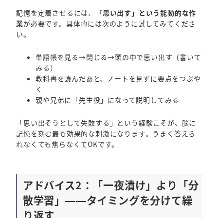
記憶を定着させるには、
「思い出す」という能動的な作
業
が必要です。具体的には次のように試してみてくださ
い。
単語帳を見る→閉じる→頭の中で思い出す（書いて
みる）
教科書を読んだあと、ノートを見ずに要点をつぶや
く
親や兄弟に「先生役」になって説明してみる
「思い出そうとして失敗する」という経験こそが、脳に
記憶を刻む最も効果的な刺激になります。うまく答えら
れなくても焦らなくてOKです。
アドバイス2：「一夜漬け」より「分
散学習」——タイミングを分けて繰
り返す