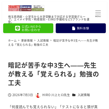
埼玉県西部・小学生から大学受験まで対応する学習塾グルー
MENU
プ。エイメイ学院・明成個別・EIMEI予備校など5ブランドを運
営。
公式LINEから
無料体験
お問い合わせ
ホーム
更新情報
入試情報
暗記が苦手な中3生へ——先生が教
える「覚えられる」勉強の工夫
暗記が苦手な中3生へ——先生
が教える「覚えられる」勉強の
工夫
カテゴリー
2026年7月3日
HIRO 川上ヒロ先生
入試情報
投稿日
著
者
「何度読んでも覚えられない」「テストになると頭が真