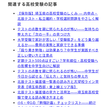
関連する高校受験の記事
【保存版】埼玉県の高校受験のしくみ — 内申点・
北辰テスト・私立確約・学校選択問題をやさしく解
説
テストの点数を親に怒られるのが怖い——気持ちの
整え方と「次の一手」の見つけ方
大学受験で家計が苦しい「受験貧乏」をどう乗り越
えるか——費用の実態と家庭でできる準備
「殴り書き勉強」は効果あり？中学生が実践すべき
正しい使い方と注意点
定期テスト500点はすごい？学年順位・高校受験へ
の影響を中学生向けに解説
テストの点数を親に怒られるのが怖い——中学生が
今日から試せる「伝え方」と気持ちの整え方
北辰テスト偏差値一覧表の読み方と志望校ライン早
見表【埼玉県西部・東上線エリア版】
北辰テスト偏差値の見方と活用法——埼玉県高校受
験で使える読み解き方まとめ
小6・中1の「勉強計画」チェックリスト——続け