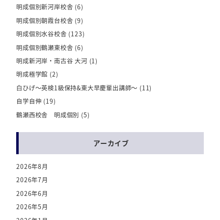
明成個別新河岸校舎
(6)
明成個別朝霞台校舎
(9)
明成個別水谷校舎
(123)
明成個別鶴瀬東校舎
(6)
明成新河岸・南古谷 大河
(1)
明成極学館
(2)
白ひげ～英検1級保持&東大早慶輩出講師～
(11)
自学自伸
(19)
鶴瀬西校舎 明成個別
(5)
アーカイブ
2026年8月
2026年7月
2026年6月
2026年5月