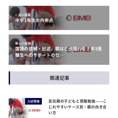
古い投稿
中学1年生の内申点
新しい投稿
国語の読解・記述、親はどう関わる？中3受
験生へのサポートの仕…
関連記事
反抗期の子どもと受験勉強——こ
入試情報
じれやすいケース別・親の向き合
い方