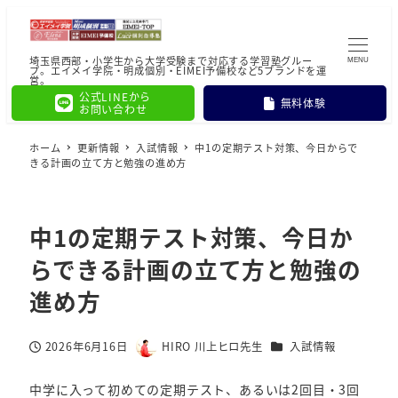
埼玉県西部・小学生から大学受験まで対応する学習塾グルー
MENU
プ。エイメイ学院・明成個別・EIMEI予備校など5ブランドを運
営。
公式LINEから
無料体験
お問い合わせ
ホーム
更新情報
入試情報
中1の定期テスト対策、今日からで
きる計画の立て方と勉強の進め方
中1の定期テスト対策、今日か
らできる計画の立て方と勉強の
進め方
カテゴリー
2026年6月16日
HIRO 川上ヒロ先生
入試情報
投稿日
著
者
中学に入って初めての定期テスト、あるいは2回目・3回