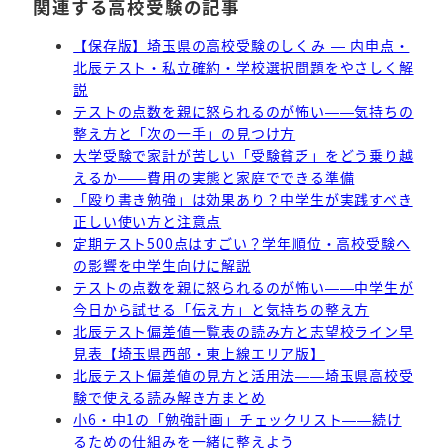
関連する高校受験の記事
【保存版】埼玉県の高校受験のしくみ — 内申点・
北辰テスト・私立確約・学校選択問題をやさしく解
説
テストの点数を親に怒られるのが怖い——気持ちの
整え方と「次の一手」の見つけ方
大学受験で家計が苦しい「受験貧乏」をどう乗り越
えるか——費用の実態と家庭でできる準備
「殴り書き勉強」は効果あり？中学生が実践すべき
正しい使い方と注意点
定期テスト500点はすごい？学年順位・高校受験へ
の影響を中学生向けに解説
テストの点数を親に怒られるのが怖い——中学生が
今日から試せる「伝え方」と気持ちの整え方
北辰テスト偏差値一覧表の読み方と志望校ライン早
見表【埼玉県西部・東上線エリア版】
北辰テスト偏差値の見方と活用法——埼玉県高校受
験で使える読み解き方まとめ
小6・中1の「勉強計画」チェックリスト——続け
るための仕組みを一緒に整えよう