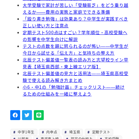
大学受験で家計が苦しい「受験貧乏」をどう乗り越
えるか——費用の実態と家庭でできる準備
「殴り書き勉強」は効果あり？中学生が実践すべき
正しい使い方と注意点
定期テスト500点はすごい？学年順位・高校受験へ
の影響を中学生向けに解説
テストの点数を親に怒られるのが怖い——中学生が
今日から試せる「伝え方」と気持ちの整え方
北辰テスト偏差値一覧表の読み方と志望校ライン早
見表【埼玉県西部・東上線エリア版】
北辰テスト偏差値の見方と活用法——埼玉県高校受
験で使える読み解き方まとめ
小6・中1の「勉強計画」チェックリスト——続け
るための仕組みを一緒に整えよう
中学1年生
内申点
埼玉県
定期テスト
川越市
東武東上線
評定の仕組み
高校受験