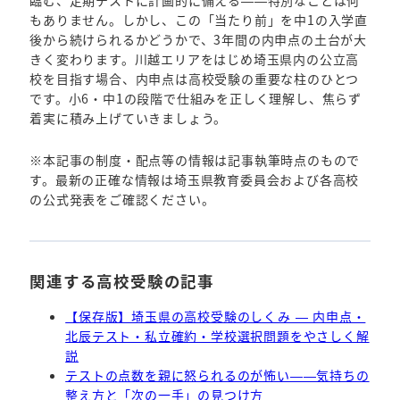
もありません。しかし、この「当たり前」を中1の入学直
後から続けられるかどうかで、3年間の内申点の土台が大
きく変わります。川越エリアをはじめ埼玉県内の公立高
校を目指す場合、内申点は高校受験の重要な柱のひとつ
です。小6・中1の段階で仕組みを正しく理解し、焦らず
着実に積み上げていきましょう。
※本記事の制度・配点等の情報は記事執筆時点のもので
す。最新の正確な情報は埼玉県教育委員会および各高校
の公式発表をご確認ください。
関連する高校受験の記事
【保存版】埼玉県の高校受験のしくみ — 内申点・
北辰テスト・私立確約・学校選択問題をやさしく解
説
テストの点数を親に怒られるのが怖い——気持ちの
整え方と「次の一手」の見つけ方