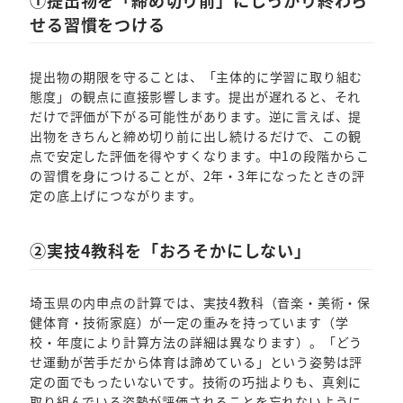
①提出物を「締め切り前」にしっかり終わら
せる習慣をつける
提出物の期限を守ることは、「主体的に学習に取り組む
態度」の観点に直接影響します。提出が遅れると、それ
だけで評価が下がる可能性があります。逆に言えば、提
出物をきちんと締め切り前に出し続けるだけで、この観
点で安定した評価を得やすくなります。中1の段階からこ
の習慣を身につけることが、2年・3年になったときの評
定の底上げにつながります。
②実技4教科を「おろそかにしない」
埼玉県の内申点の計算では、実技4教科（音楽・美術・保
健体育・技術家庭）が一定の重みを持っています（学
校・年度により計算方法の詳細は異なります）。「どう
せ運動が苦手だから体育は諦めている」という姿勢は評
定の面でもったいないです。技術の巧拙よりも、真剣に
取り組んでいる姿勢が評価されることを忘れないように