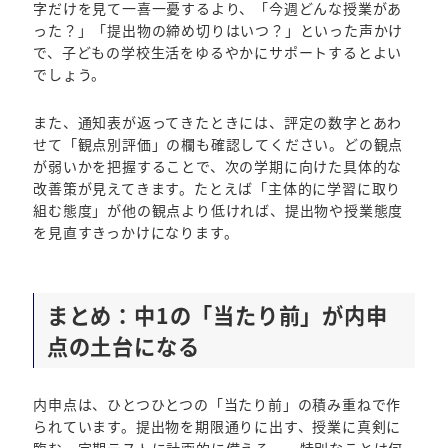
字だけを見て一喜一憂するより、「今週どんな授業があ
った？」「提出物の締め切りはいつ？」といった声かけ
で、子どもの学校生活をゆるやかにサポートするとよい
でしょう。
また、通知表が返ってきたときには、評定の数字とあわ
せて「観点別評価」の欄も確認してください。どの観点
が弱いかを把握することで、次の学期に向けた具体的な
改善策が見えてきます。たとえば「主体的に学習に取り
組む態度」が他の観点より低ければ、提出物や授業態度
を見直すきっかけになります。
まとめ：中1の「当たり前」が内申
点の土台になる
内申点は、ひとつひとつの「当たり前」の積み重ねで作
られています。提出物を期限通りに出す、授業に真剣に
臨む、定期テストに計画的に備える——特別なことは何