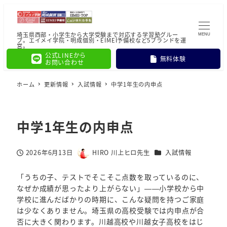
埼玉県西部・小学生から大学受験まで対応する学習塾グルー
MENU
プ。エイメイ学院・明成個別・EIMEI予備校など5ブランドを運
営。
公式LINEから
無料体験
お問い合わせ
ホーム
更新情報
入試情報
中学1年生の内申点
中学1年生の内申点
カテゴリー
2026年6月13日
HIRO 川上ヒロ先生
入試情報
投稿日
著
者
「うちの子、テストでそこそこ点数を取っているのに、
なぜか成績が思ったより上がらない」——小学校から中
学校に進んだばかりの時期に、こんな疑問を持つご家庭
は少なくありません。埼玉県の高校受験では内申点が合
否に大きく関わります。川越高校や川越女子高校をはじ