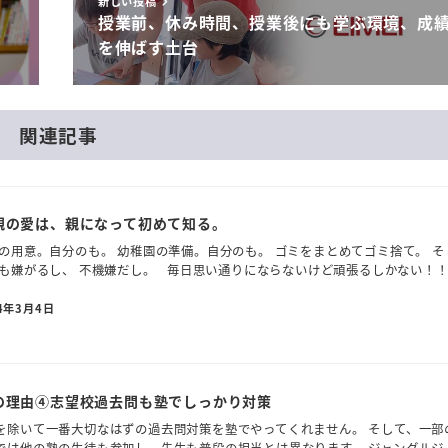
新しい投稿
授業前、休み時間、授業後にも学ぶ環境、成
を伸ばす土台
関連記事
親の愛は、親になって初めて知る。
の用意。自分のも。 幼稚園の準備。自分のも。 ゴミをまとめてゴミ捨て。 そ
も嫌がるし、 不機嫌だし。 毎日思い通りにならないけど頑張るしかない！！ 
4年3月4日
の理由④志望校過去問も塾でしっかり対策
を除いて一番大切なはずの過去問対策を塾でやってくれません。 そして、一部