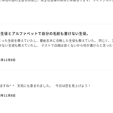
では他の塾の生徒も参加し、先生も普段の担当とは異なります。 ジャングルジ
た生徒とアルファベットで自分の名前も書けない生徒。
をとった生徒を教えていたし、慶應志木に合格した生徒も教えていた。 同じく、
けない生徒も教えていたし、 テストで白紙は良くないから何か書けらと言った
1年12月8日
に見えますね^ ^ 天気にも恵まれました。 今日は空を見上げよう！
2年11月8日