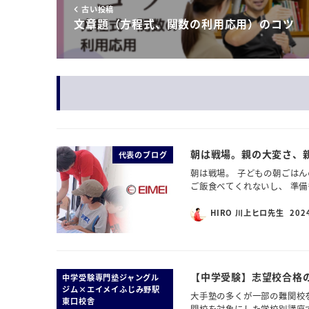
古い投稿
文章題（方程式、関数の利用応用）のコツ
朝は戦場。親の大変さ、
代表のブログ
朝は戦場。 子どもの朝ごはん
ご飯食べてくれないし、 準備
HIRO 川上ヒロ先生
202
【中学受験】志望校合格
中学受験専門塾ジャングル
ジム×エイメイふじみ野駅
大手塾の多くが一部の難関校
東口校舎