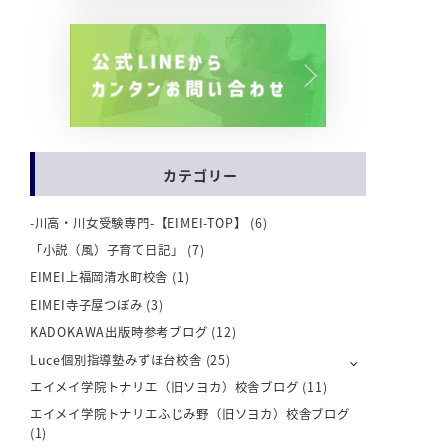
カテゴリー
-川高・川女受験専門-【EIMEI-TOP】
(6)
「小説（風）子育て日記」
(7)
EIMEI上福岡清水町校舎
(1)
EIMEI寺子屋つぼみ
(3)
KADOKAWA出版時参考ブログ
(12)
Luce個別指導塾みずほ台校舎
(25)
エイメイ学院トナリエ（旧ソヨカ）校舎ブログ
(11)
エイメイ学院トナリエふじみ野（旧ソヨカ）校舎ブログ
(1)