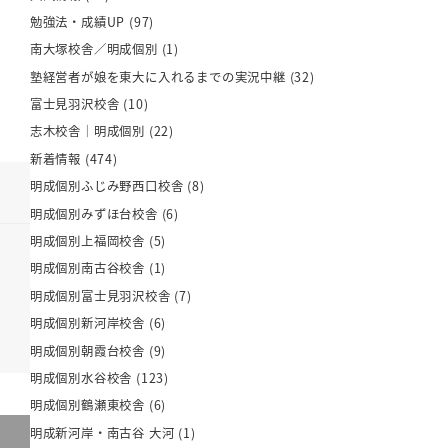
勉強法・成績UP
(97)
南大塚校舎／明成個別
(1)
塾経営者が娘を東大に入れるまでの実況中継
(32)
富士見羽沢校舎
(10)
志木校舎｜明成個別
(22)
新着情報
(474)
明成個別ふじみ野西口校舎
(8)
明成個別みずほ台校舎
(6)
明成個別上福岡校舎
(5)
明成個別南古谷校舎
(1)
明成個別富士見羽沢校舎
(7)
明成個別新河岸校舎
(6)
明成個別朝霞台校舎
(9)
明成個別水谷校舎
(123)
明成個別鶴瀬東校舎
(6)
明成新河岸・南古谷 大河
(1)