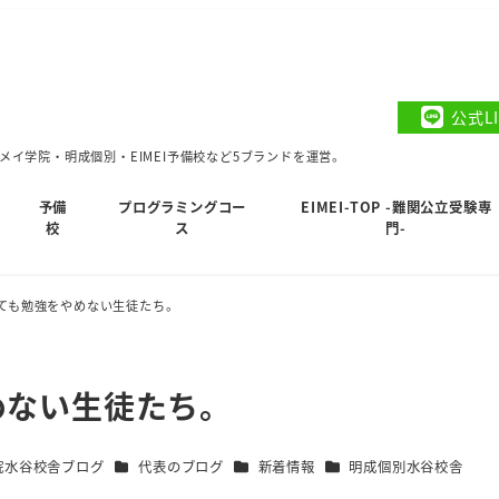
公式L
イ学院・明成個別・EIMEI予備校など5ブランドを運営。
予備
プログラミングコー
EIMEI-TOP -難関公立受験専
校
ス
門-
ても勉強をやめない生徒たち。
めない生徒たち。
カテゴリー
カテゴリー
カテゴリー
院水谷校舎ブログ
代表のブログ
新着情報
明成個別水谷校舎