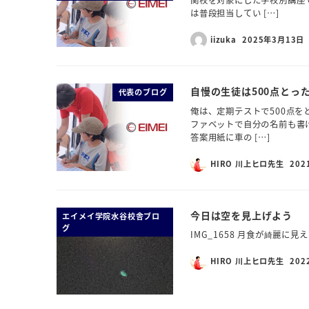
関校を対象にした学校別講座
は普段担当してい […]
iizuka
2025年3月13日
自慢の生徒は500点とっ
代表のブログ
俺は、定期テストで500点
ファベットで自分の名前も書
答案用紙に車の […]
HIRO 川上ヒロ先生
202
今日は空を見上げよう
エイメイ学院水谷校舎ブロ
グ
IMG_1658 月食が綺麗
HIRO 川上ヒロ先生
202