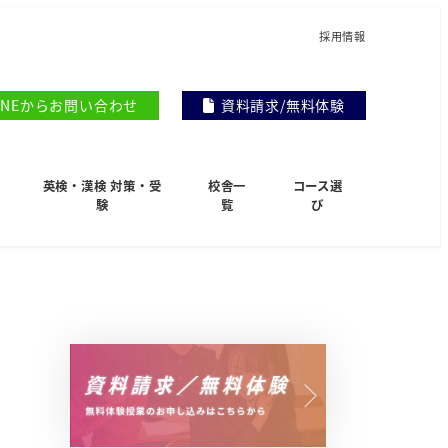
採用情報
INEからお問い合わせ
資料請求/無料体験
英検・漢検 対策・受
校舎一
コース選
験
覧
び