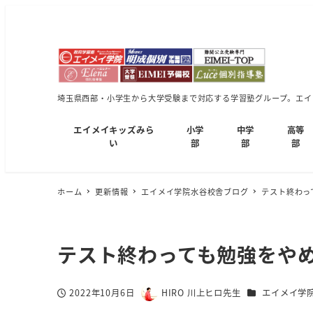
埼玉県西部・小学生から大学受験まで対応する学習塾グループ。エイメ
エイメイキッズみら
小学
中学
高等
い
部
部
部
ホーム
更新情報
エイメイ学院水谷校舎ブログ
テスト終わっ
テスト終わっても勉強をや
カテゴリー
2022年10月6日
HIRO 川上ヒロ先生
エイメイ学
投稿日
著
者