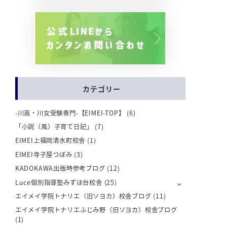
カテゴリー
-川高・川女受験専門-【EIMEI-TOP】
(6)
「小説（風）子育て日記」
(7)
EIMEI上福岡清水町校舎
(1)
EIMEI寺子屋つぼみ
(3)
KADOKAWA出版時参考ブログ
(12)
Luce個別指導塾みずほ台校舎
(25)
エイメイ学院トナリエ（旧ソヨカ）校舎ブログ
(11)
エイメイ学院トナリエふじみ野（旧ソヨカ）校舎ブログ
(1)