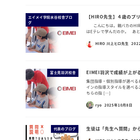
【HIRO先生】４歳のプ
エイメイ学院水谷校舎ブロ
グ
こんにちは。親バカのHIR
はEテレで学んだのか。 あとは
HIRO 川上ヒロ先生
202
EIMEI羽沢で成績が上が
富士見羽沢校舎
集団指導・個別指導が選べる＆
インの指導スタイルを選べる
ちらの指 […]
ryo
2025年10月8日
生徒は「先生へ質問」か
代表のブログ