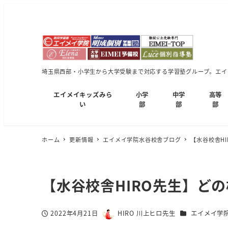
埼玉県西部・小学生から大学受験まで対応する学習塾グループ。エイメ
エイメイキッズみら
小学
中学
高等
い
部
部
部
ホーム
更新情報
エイメイ学院水谷校舎ブログ
【水谷校舎H
【水谷校舎HIRO先生】ど
カテゴリー
2022年4月21日
HIRO 川上ヒロ先生
エイメイ学
投稿日
著
者