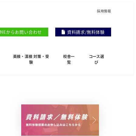
採用情報
INEからお問い合わせ
資料請求/無料体験
英検・漢検 対策・受
校舎一
コース選
験
覧
び