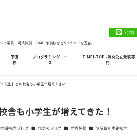
公式L
イ学院・明成個別・EIMEI予備校など5ブランドを運営。
予備
プログラミングコー
EIMEI-TOP -難関公立受験専
校
ス
門-
IRO先生】どの校舎も小学生が増えてきた！
の校舎も小学生が増えてきた！
カテゴリー
カテゴリー
カテゴリー
院水谷校舎ブログ
代表のブログ
新着情報
明成個別水谷校舎