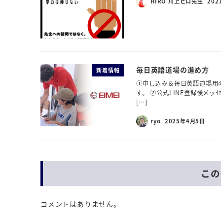
HIRO 川上ヒロ先生
202
毎日英語道場の進め方
新着情報
①申し込み＆毎日英語道場用の
す。 ②公式LINE登録後メッ
[…]
ryo
2025年4月5日
この
コメントはありません。