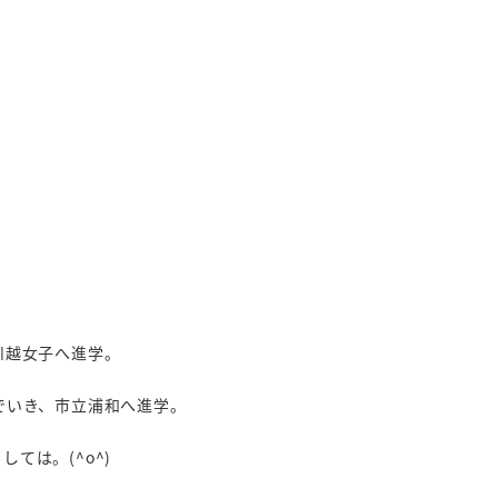
川越女子へ進学。
でいき、市立浦和へ進学。
ては。(^o^)