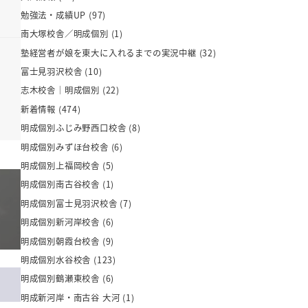
勉強法・成績UP
(97)
南大塚校舎／明成個別
(1)
塾経営者が娘を東大に入れるまでの実況中継
(32)
富士見羽沢校舎
(10)
志木校舎｜明成個別
(22)
新着情報
(474)
明成個別ふじみ野西口校舎
(8)
明成個別みずほ台校舎
(6)
明成個別上福岡校舎
(5)
明成個別南古谷校舎
(1)
明成個別富士見羽沢校舎
(7)
明成個別新河岸校舎
(6)
明成個別朝霞台校舎
(9)
明成個別水谷校舎
(123)
明成個別鶴瀬東校舎
(6)
明成新河岸・南古谷 大河
(1)