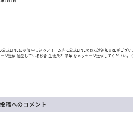
1年4月2日
公式LINEに参加 申し込みフォーム内に公式LINEのお友達追加URLがござい
セージ送信 通塾している校舎 生徒氏名 学年 をメッセージ送信してください。 
投稿へのコメント