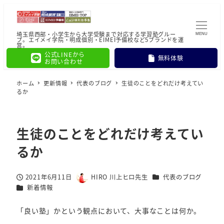
埼玉県西部・小学生から大学受験まで対応する学習塾グルー
MENU
プ。エイメイ学院・明成個別・EIMEI予備校など5ブランドを運
営。
公式LINEから
無料体験
お問い合わせ
ホーム
更新情報
代表のブログ
生徒のことをどれだけ考えてい
るか
生徒のことをどれだけ考えてい
るか
カテゴリー
2021年6月11日
HIRO 川上ヒロ先生
代表のブログ
投稿日
著
カテゴリー
新着情報
者
「良い塾」かという観点において、大事なことは何か。