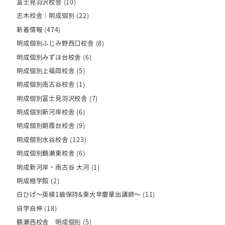
富士見羽沢校舎
(10)
志木校舎｜明成個別
(22)
新着情報
(474)
明成個別ふじみ野西口校舎
(8)
明成個別みずほ台校舎
(6)
明成個別上福岡校舎
(5)
明成個別南古谷校舎
(1)
明成個別富士見羽沢校舎
(7)
明成個別新河岸校舎
(6)
明成個別朝霞台校舎
(9)
明成個別水谷校舎
(123)
明成個別鶴瀬東校舎
(6)
明成新河岸・南古谷 大河
(1)
明成極学館
(2)
白ひげ～英検1級保持&東大早慶輩出講師～
(11)
自学自伸
(18)
鶴瀬西校舎 明成個別
(5)