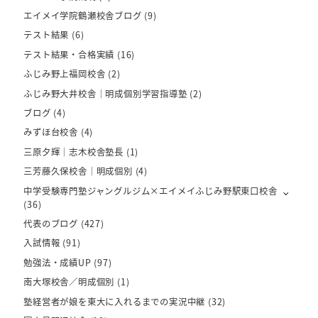
エイメイ学院鶴瀬校舎ブログ
(9)
テスト結果
(6)
テスト結果・合格実績
(16)
ふじみ野上福岡校舎
(2)
ふじみ野大井校舎｜明成個別学習指導塾
(2)
ブログ
(4)
みずほ台校舎
(4)
三原夕輝｜志木校舎塾長
(1)
三芳藤久保校舎｜明成個別
(4)
中学受験専門塾ジャングルジム×エイメイふじみ野駅東口校舎
(36)
代表のブログ
(427)
入試情報
(91)
勉強法・成績UP
(97)
南大塚校舎／明成個別
(1)
塾経営者が娘を東大に入れるまでの実況中継
(32)