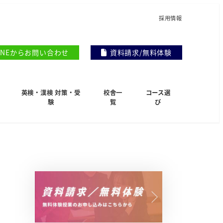
採用情報
INEからお問い合わせ
資料請求/無料体験
英検・漢検 対策・受
校舎一
コース選
験
覧
び