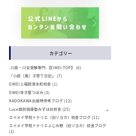
カテゴリー
-川高・川女受験専門-【EIMEI-TOP】
(6)
「小説（風）子育て日記」
(7)
EIMEI上福岡清水町校舎
(1)
EIMEI寺子屋つぼみ
(3)
KADOKAWA出版時参考ブログ
(12)
Luce個別指導塾みずほ台校舎
(25)
エイメイ学院トナリエ（旧ソヨカ）校舎ブログ
(11)
エイメイ学院トナリエふじみ野（旧ソヨカ）校舎ブログ
(1)