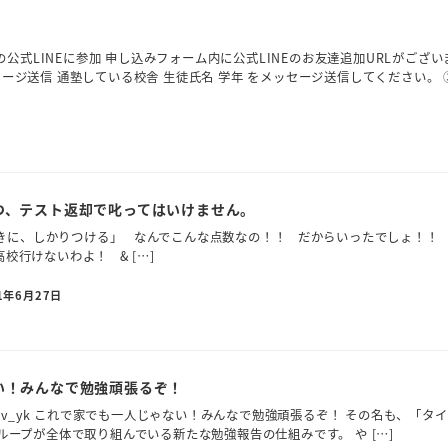
公式LINEに参加 申し込みフォーム内に公式LINEのお友達追加URLがござい
セージ送信 通塾している校舎 生徒氏名 学年 をメッセージ送信してください。 
つ、テスト返却で叱ってはいけません。
きに、しかりつける」 なんでこんな点数なの！！ だからいったでしょ！！
校行けないわよ！ & […]
1年6月27日
い！みんなで勉強頑張るぞ！
vdoXbS2v_yk これで家でも一人じゃない！みんなで勉強頑張るぞ！ その名も、「タ
グループが全体で取り組んでいる新たな勉強報告の仕組みです。 や […]