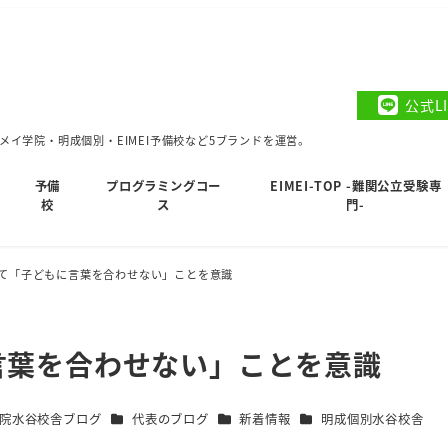
公式L
イ学院・明成個別・EIMEI予備校など5ブランドを運営。
予備
プログラミングコー
EIMEI-TOP -難関公立受験専
校
ス
門-
て「子どもに言葉を合わせない」ことを意識
言葉を合わせない」ことを意識
カテゴリー
カテゴリー
カテゴリー
院水谷校舎ブログ
代表のブログ
新着情報
明成個別水谷校舎