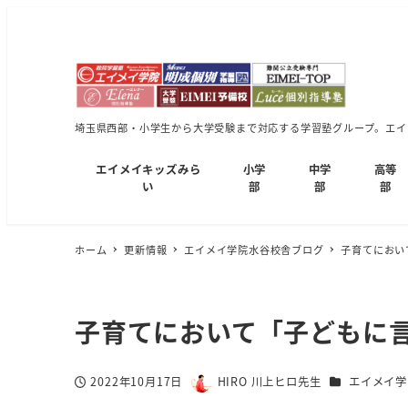
埼玉県西部・小学生から大学受験まで対応する学習塾グループ。エイメ
エイメイキッズみら
小学
中学
高等
い
部
部
部
ホーム
更新情報
エイメイ学院水谷校舎ブログ
子育てにおい
子育てにおいて「子どもに
カテゴリー
2022年10月17日
HIRO 川上ヒロ先生
エイメイ学
投稿日
著
者