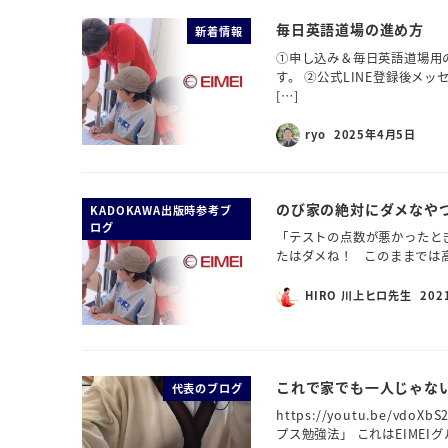
毎日英語道場の進め方
新着情報
①申し込み＆毎日英語道場用の
す。 ②公式LINE登録後メッ
[…]
ryo
2025年4月5日
のび家の絶対にダメなや
KADOKAWA出版時参考ブ
ログ
「テストの点数が悪かったと
たはダメね！ このままでは高
HIRO 川上ヒロ先生
202
これで家でも一人じゃな
代表のブログ
https://youtu.be/
プス勉強法」 これはEIMEI