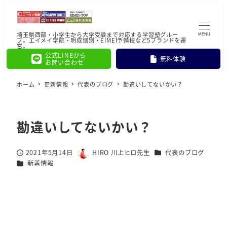
埼玉県西部・小学生から大学受験まで対応する学習塾グルー
MENU
プ。エイメイ学院・明成個別・EIMEI予備校など5ブランドを運
営。
公式LINEから
無料体験
お問い合わせ
ホーム
更新情報
代表のブログ
勘違いしてないかい？
勘違いしてないかい？
カテゴリー
2021年5月14日
HIRO 川上ヒロ先生
代表のブログ
投稿日
著
カテゴリー
新着情報
者