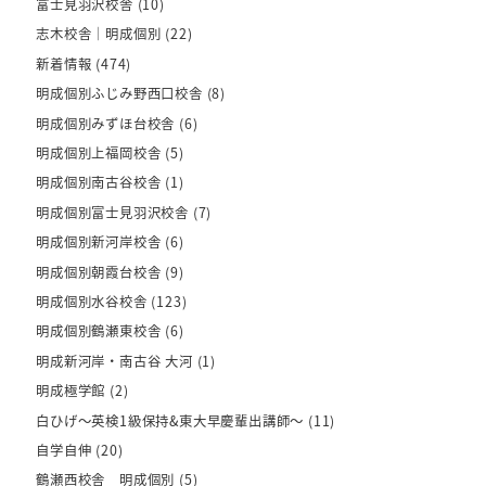
富士見羽沢校舎
(10)
志木校舎｜明成個別
(22)
新着情報
(474)
明成個別ふじみ野西口校舎
(8)
明成個別みずほ台校舎
(6)
明成個別上福岡校舎
(5)
明成個別南古谷校舎
(1)
明成個別富士見羽沢校舎
(7)
明成個別新河岸校舎
(6)
明成個別朝霞台校舎
(9)
明成個別水谷校舎
(123)
明成個別鶴瀬東校舎
(6)
明成新河岸・南古谷 大河
(1)
明成極学館
(2)
白ひげ～英検1級保持&東大早慶輩出講師～
(11)
自学自伸
(20)
鶴瀬西校舎 明成個別
(5)