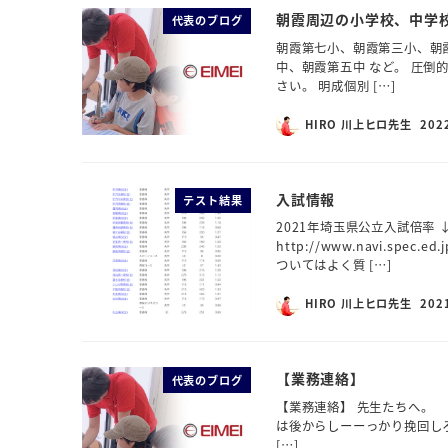
朝霞周辺の小学校、中学
代表のブログ
朝霞第七小、朝霞第三小、朝
中、朝霞第五中 など。 圧倒
さい。 明成個別 […]
HIRO 川上ヒロ先生
202
入試情報
テスト結果
2021年埼玉県公立入試倍率
http://www.navi.spe
ついてはよく質 […]
HIRO 川上ヒロ先生
202
【業務連絡】
代表のブログ
【業務連絡】 先生たちへ。
は後からしーーっかり挽回し
[…]