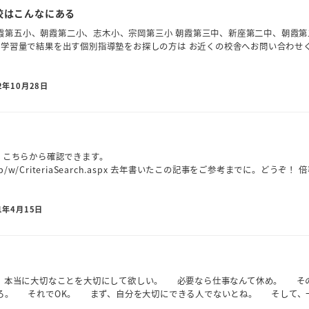
校はこんなにある
霞第五小、朝霞第二小、志木小、宗岡第三小 朝霞第三中、新座第二中、朝霞第
的学習量で結果を出す個別指導塾をお探しの方は お近くの校舎へお問い合わせ
2年10月28日
 ↓こちらから確認できます。
c.ed.jp/w/CriteriaSearch.aspx 去年書いたこの記事をご参考までに。どうぞ！ 
1年4月15日
 本当に大切なことを大切にして欲しい。 必要なら仕事なんて休め。 そ
ろ。 それでOK。 まず、自分を大切にできる人でないとね。 そして、