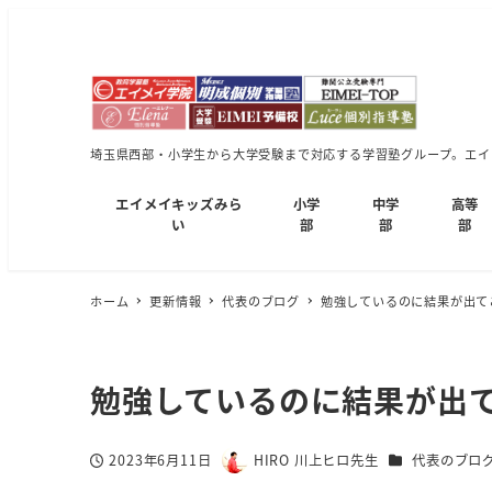
埼玉県西部・小学生から大学受験まで対応する学習塾グループ。エイメ
エイメイキッズみら
小学
中学
高等
い
部
部
部
ホーム
更新情報
代表のブログ
勉強しているのに結果が出て
勉強しているのに結果が出
カテゴリー
2023年6月11日
HIRO 川上ヒロ先生
代表のブロ
投稿日
著
者