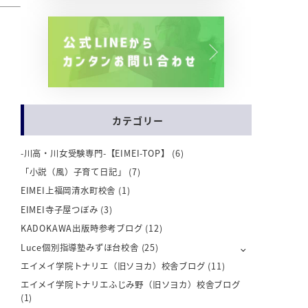
カテゴリー
-川高・川女受験専門-【EIMEI-TOP】
(6)
「小説（風）子育て日記」
(7)
EIMEI上福岡清水町校舎
(1)
EIMEI寺子屋つぼみ
(3)
KADOKAWA出版時参考ブログ
(12)
Luce個別指導塾みずほ台校舎
(25)
エイメイ学院トナリエ（旧ソヨカ）校舎ブログ
(11)
エイメイ学院トナリエふじみ野（旧ソヨカ）校舎ブログ
(1)