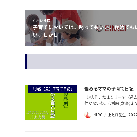
古い投稿
子育てにおいては、叱ってもいい、褒めても
い、しかし
悩めるママの子育て日記
「小説（風）子育て日記」
超大作、始まりまーす（過去
行かないわ。お義母(かあ)さ
HIRO 川上ヒロ先生
202