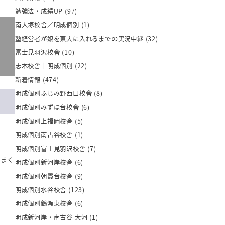
勉強法・成績UP
(97)
南大塚校舎／明成個別
(1)
塾経営者が娘を東大に入れるまでの実況中継
(32)
富士見羽沢校舎
(10)
志木校舎｜明成個別
(22)
新着情報
(474)
明成個別ふじみ野西口校舎
(8)
明成個別みずほ台校舎
(6)
明成個別上福岡校舎
(5)
明成個別南古谷校舎
(1)
明成個別富士見羽沢校舎
(7)
うまく
明成個別新河岸校舎
(6)
明成個別朝霞台校舎
(9)
明成個別水谷校舎
(123)
明成個別鶴瀬東校舎
(6)
明成新河岸・南古谷 大河
(1)