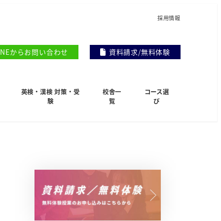
採用情報
INEからお問い合わせ
資料請求/無料体験
英検・漢検 対策・受
校舎一
コース選
験
覧
び