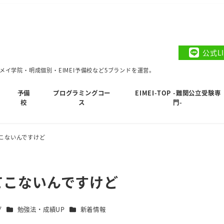
公式L
イ学院・明成個別・EIMEI予備校など5ブランドを運営。
予備
プログラミングコー
EIMEI-TOP -難関公立受験専
校
ス
門-
こないんですけど
てこないんですけど
カテゴリー
カテゴリー
グ
勉強法・成績UP
新着情報