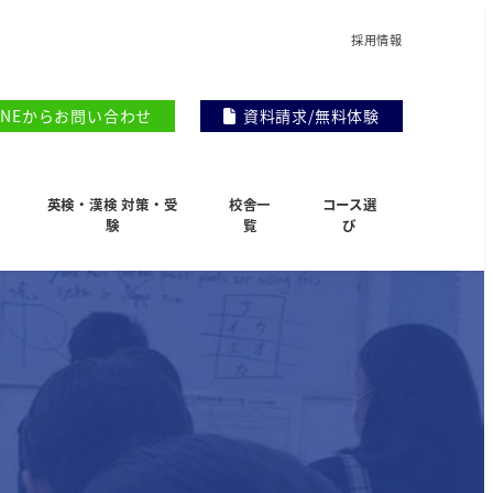
採用情報
INEからお問い合わせ
資料請求/無料体験
英検・漢検 対策・受
校舎一
コース選
験
覧
び