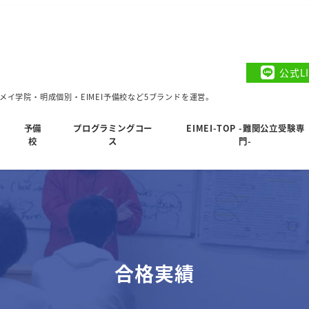
公式L
イ学院・明成個別・EIMEI予備校など5ブランドを運営。
予備
プログラミングコー
EIMEI-TOP -難関公立受験専
校
ス
門-
合格実績