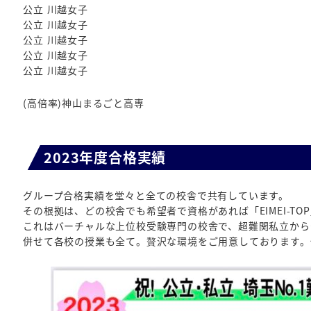
公立 川越女子
公立 川越女子
公立 川越女子
公立 川越女子
公立 川越女子
(高倍率)神山まるごと高専
2023年度合格実績
グループ合格実績を堂々と全ての校舎で共有しています。
その根拠は、どの校舎でも希望者で資格があれば「EIMEI-TO
これはバーチャルな上位校受験専門の校舎で、超難関私立から
併せて各校の授業も全て。贅沢な環境をご用意しております。