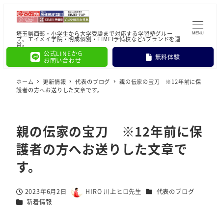
埼玉県西部・小学生から大学受験まで対応する学習塾グルー
MENU
プ。エイメイ学院・明成個別・EIMEI予備校など5ブランドを運
営。
公式LINEから
無料体験
お問い合わせ
ホーム
更新情報
代表のブログ
親の伝家の宝刀 ※12年前に保
護者の方へお送りした文章です。
親の伝家の宝刀 ※12年前に保
護者の方へお送りした文章で
す。
カテゴリー
2023年6月2日
HIRO 川上ヒロ先生
代表のブログ
投稿日
著
カテゴリー
新着情報
者