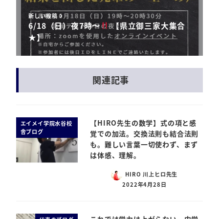
新しい投稿
6/18（日）夜7時〜
【県立御三家大集合
★】
関連記事
【HIRO先生の数学】式の項と感
エイメイ学院水谷校
舎ブログ
覚での加法。交換法則も結合法則
も。難しい言葉一切使わず、まず
は体感、理解。
HIRO 川上ヒロ先生
2022年4月28日