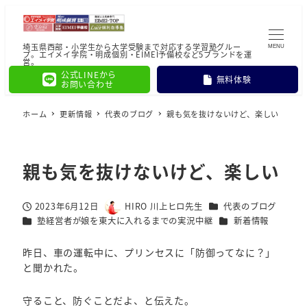
埼玉県西部・小学生から大学受験まで対応する学習塾グルー
MENU
プ。エイメイ学院・明成個別・EIMEI予備校など5ブランドを運
営。
公式LINEから
無料体験
お問い合わせ
ホーム
更新情報
代表のブログ
親も気を抜けないけど、楽しい
親も気を抜けないけど、楽しい
カテゴリー
2023年6月12日
HIRO 川上ヒロ先生
代表のブログ
投稿日
著
カテゴリー
カテゴリー
塾経営者が娘を東大に入れるまでの実況中継
新着情報
者
昨日、車の運転中に、プリンセスに「防御ってなに？」
と聞かれた。
守ること、防ぐことだよ、と伝えた。