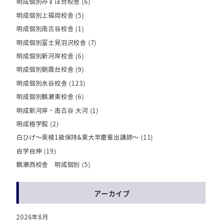
明成個別みずほ台校舎
(6)
明成個別上福岡校舎
(5)
明成個別南古谷校舎
(1)
明成個別富士見羽沢校舎
(7)
明成個別新河岸校舎
(6)
明成個別朝霞台校舎
(9)
明成個別水谷校舎
(123)
明成個別鶴瀬東校舎
(6)
明成新河岸・南古谷 大河
(1)
明成極学館
(2)
白ひげ～英検1級保持&東大早慶輩出講師～
(11)
自学自伸
(19)
鶴瀬西校舎 明成個別
(5)
アーカイブ
2026年8月