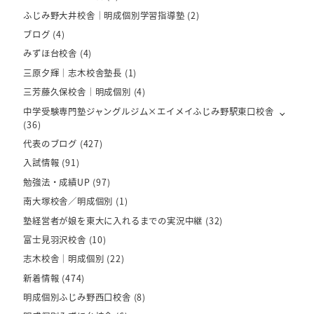
ふじみ野大井校舎｜明成個別学習指導塾
(2)
ブログ
(4)
みずほ台校舎
(4)
三原夕輝｜志木校舎塾長
(1)
三芳藤久保校舎｜明成個別
(4)
中学受験専門塾ジャングルジム×エイメイふじみ野駅東口校舎
(36)
代表のブログ
(427)
入試情報
(91)
勉強法・成績UP
(97)
南大塚校舎／明成個別
(1)
塾経営者が娘を東大に入れるまでの実況中継
(32)
富士見羽沢校舎
(10)
志木校舎｜明成個別
(22)
新着情報
(474)
明成個別ふじみ野西口校舎
(8)