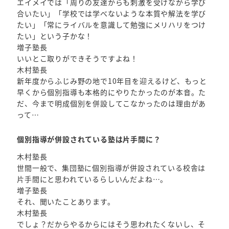
エイメイでは「周りの友達からも刺激を受けながら学び
合いたい」「学校では学べないような本質や解法を学び
たい」「常にライバルを意識して勉強にメリハリをつけ
たい」という子かな！
増子塾長
いいとこ取りができそうですよね！
木村塾長
新年度からふじみ野の地で10年目を迎えるけど、もっと
早くから個別指導も本格的にやりたかったのが本音。た
だ、今まで明成個別を併設してこなかったのは理由があ
って…
個別指導が併設されている塾は片手間に？
木村塾長
世間一般で、集団塾に個別指導が併設されている校舎は
片手間にと思われているらしいんだよね…。
増子塾長
それ、聞いたことあります。
木村塾長
でしょ？だからやるからにはそう思われたくないし、そ