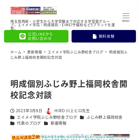
埼玉県西部・小学生から大学受験まで対応する学習塾グルー
MENU
プ。エイメイ学院・明成個別・EIMEI予備校など5ブランドを運
営。
公式LINEから
無料体験
お問い合わせ
ホーム
更新情報
エイメイ学院ふじみ野校舎ブログ
明成個別ふ
じみ野上福岡校舎開校記念対談
明成個別ふじみ野上福岡校舎開
校記念対談
2023年3月8日
HIRO 川上ヒロ先生
投稿日
著
カテゴリー
カテゴリー
エイメイ学院ふじみ野校舎ブログ
ふじみ野上福岡校舎
者
カテゴリー
カテゴリー
代表のブログ
新着情報