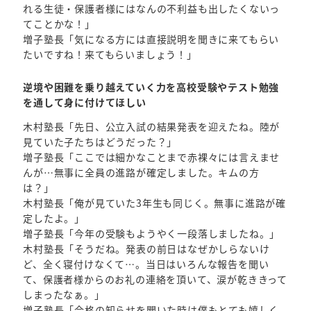
れる生徒・保護者様にはなんの不利益も出したくないっ
てことかな！」
増子塾長「気になる方には直接説明を聞きに来てもらい
たいですね！来てもらいましょう！」
逆境や困難を乗り越えていく力を高校受験やテスト勉強
を通して身に付けてほしい
木村塾長「先日、公立入試の結果発表を迎えたね。陸が
見ていた子たちはどうだった？」
増子塾長「ここでは細かなことまで赤裸々には言えませ
んが…無事に全員の進路が確定しました。キムの方
は？」
木村塾長「俺が見ていた3年生も同じく。無事に進路が確
定したよ。」
増子塾長「今年の受験もようやく一段落しましたね。」
木村塾長「そうだね。発表の前日はなぜかしらないけ
ど、全く寝付けなくて…。当日はいろんな報告を聞い
て、保護者様からのお礼の連絡を頂いて、涙が乾ききって
しまったなぁ。」
増子塾長「合格の知らせを聞いた時は僕もとても嬉しく