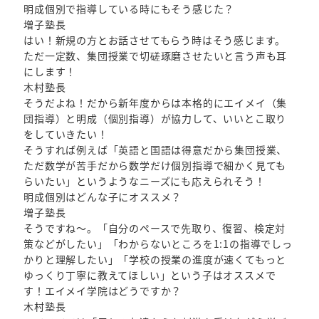
明成個別で指導している時にもそう感じた？
増子塾長
はい！新規の方とお話させてもらう時はそう感じます。
ただ一定数、集団授業で切磋琢磨させたいと言う声も耳
にします！
木村塾長
そうだよね！だから新年度からは本格的にエイメイ（集
団指導）と明成（個別指導）が協力して、いいとこ取り
をしていきたい！
そうすれば例えば「英語と国語は得意だから集団授業、
ただ数学が苦手だから数学だけ個別指導で細かく見ても
らいたい」というようなニーズにも応えられそう！
明成個別はどんな子にオススメ？
増子塾長
そうですね～。「自分のペースで先取り、復習、検定対
策などがしたい」「わからないところを1:1の指導でしっ
かりと理解したい」「学校の授業の進度が速くてもっと
ゆっくり丁寧に教えてほしい」という子はオススメで
す！エイメイ学院はどうですか？
木村塾長