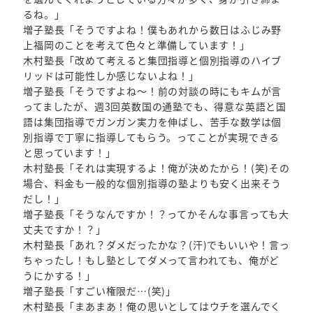
るね。」
増子塾長「そうですよね！僕もあれから数日はふじみ野
上福岡のことを考えて色々と準備しています！」
木村塾長「改めて考えると集団指導と個別指導のハイブ
リッドは可能性しか感じないよね！」
増子塾長「そうですよね～！前の対談の時にもキムが言
ってましたが、週3回英数国の通塾でも、得意な英語と国
語は集団指導でガンガン実力を伸ばし、苦手な数学は個
別指導で丁寧に指導してもらう。ってことが実現できる
と思っています！」
木村塾長「それは実現するよ！俺が決めたから！(笑)その
場合、料金も一般的な個別指導の塾よりも安く出来そう
だし！」
増子塾長「そうなんですか！？ってかそんな事言っても大
丈夫ですか！？」
木村塾長「あれ？ダメだったかな？(汗)でもいいや！言っ
ちゃったし！もし塾としてダメって言われても、俺がど
うにかする！」
増子塾長「すごい権限だ…(笑)」
木村塾長「まあまあ！俺の思いとしてはウチを選んでく