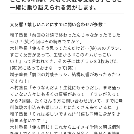
一緒に乗り越えられる気がします。
大反響！嬉しいことにすでに問い合わせが多数！
増子塾長「前回の対談で終わったんじゃなかったでした
っけ？(笑)今回はその続きですか？」
木村塾長「俺もそう思ってたんだけど…(笑)あのチラシ、
すごく反響があって、生徒から『このキムかっこい
い！』って言われてさ、その子にはチラシを3枚あげた
(笑)家に貼っておきな！って(笑)」
増子塾長「前回の対談チラシ、結構反響があったみたい
ですね！」
木村塾長「そうなんだよ！生徒にもそうだし、まだ通っ
ていない方々にも多くの反響があって！チラシが入って
から2週間、たくさんの方に問い合わせ頂いて、すでに無
料体験の申込みも嬉しいことにたくさん来ているね！」
増子塾長「それは嬉しいですね(^^)僕も同時に身が引き
締まる想いです！」
木村塾長「俺も同じ！これからエイメイ学院×明成個別
を選んでくれようとしている方々が多く、身が引き締ま