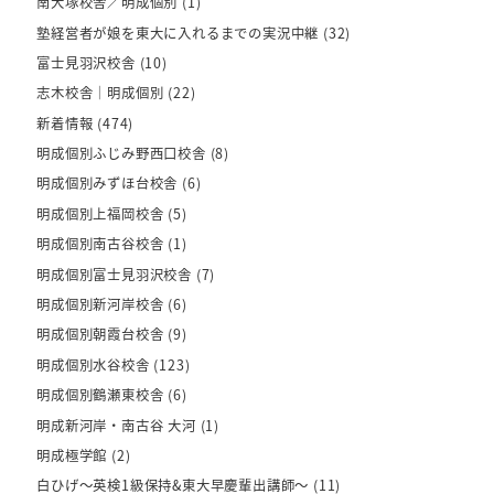
南大塚校舎／明成個別
(1)
塾経営者が娘を東大に入れるまでの実況中継
(32)
富士見羽沢校舎
(10)
志木校舎｜明成個別
(22)
新着情報
(474)
明成個別ふじみ野西口校舎
(8)
明成個別みずほ台校舎
(6)
明成個別上福岡校舎
(5)
明成個別南古谷校舎
(1)
明成個別富士見羽沢校舎
(7)
明成個別新河岸校舎
(6)
明成個別朝霞台校舎
(9)
明成個別水谷校舎
(123)
明成個別鶴瀬東校舎
(6)
明成新河岸・南古谷 大河
(1)
明成極学館
(2)
白ひげ～英検1級保持&東大早慶輩出講師～
(11)