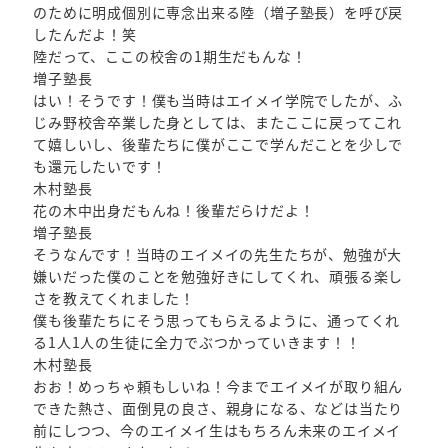
のために明成個別に専念出来る陸（増子塾長）を呼び戻
したんだよ！笑
陸だって、ここの校舎の1期生だもんな！
増子塾長
はい！そうです！僕も当時はエイメイ学院でしたが、ふ
じみ野校舎卒業した身としては、またここに戻ってこれ
て嬉しいし、後輩たちに僕がここで学んだことを少しで
も還元したいです！
木村塾長
花の木中出身だもんね！後輩だらけだよ！
増子塾長
そうなんです！当時のエイメイの先生たちが、勉強が大
嫌いだった僕のことを勉強好きにしてくれ、頑張る楽し
さを教えてくれました！
僕も後輩たちにそう思ってもらえるように、通ってくれ
る1人1人の生徒に全力でぶつかっていきます！！
木村塾長
おお！めっちゃ頼もしいね！今までエイメイが取り組ん
できた熱さ、面倒見の良さ、親身になる、などは当たり
前にしつつ、今のエイメイ生はもちろん未来のエイメイ