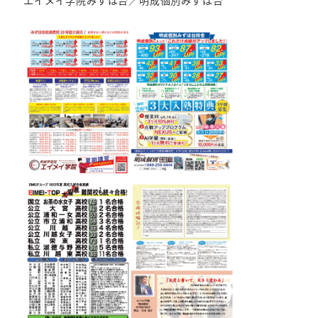
エイメイ学院みずほ台／明成個別みずほ台