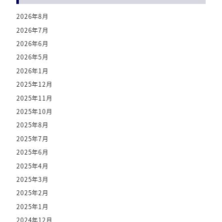
2026年8月
2026年7月
2026年6月
2026年5月
2026年1月
2025年12月
2025年11月
2025年10月
2025年8月
2025年7月
2025年6月
2025年4月
2025年3月
2025年2月
2025年1月
2024年12月