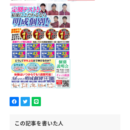
この記事を書いた人