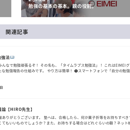
勉強の基本の基本。親の役割。
関連記事
勉強法
んなで勉強頑張るぞ！ その名も、「タイムラプス勉強法」！ これはEIMEI
たな勉強報告の仕組みです。 やり方は簡単！ ❶スマートフォンで「自分の勉
8日
論【HIRO先生】
報ありがとうございます。 塾へは、合格したら、何か菓子折等をお持ちすべき
くてもいいものでしょうか？また、お持ちする場合はどれぐらいの額？ネット