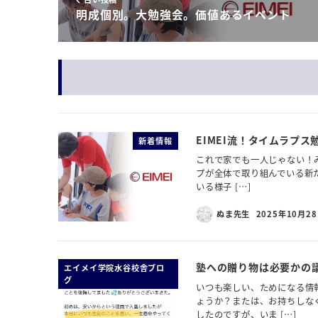
明成個別。大勉強会。価値あるイベント
EIMEI流！タイムラプス
新着情報
これで家でも一人じゃない！み
プが全体で取り組んでいる新
いる様子 […]
ぬま先生
2025年10月2
塾への贈り物は必要かの議
エイメイ学院水谷校舎ブロ
グ
いつも楽しい、ためになる情
ょうか？または、お持ちしな
したのですが、いま […]