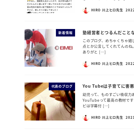
HIRO 川上ヒロ先生
202
塾経営者とつるんだこと
新着情報
このブログ、めちゃくちゃ嬉し
点とか公言してくれてんのね
ありがと […]
HIRO 川上ヒロ先生
202
You Tubeは子育てに害
代表のブログ
幼児って、ものすごい吸収力
YouTubeって最高の教材で
ビは字幕付 […]
HIRO 川上ヒロ先生
202