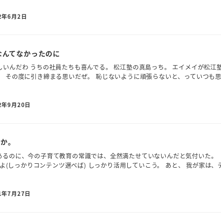
2年6月2日
なんてなかったのに
いんだわ うちの社員たちも喜んでる。 松江塾の真島っち。 エイメイが松江
。 その度に引き締まる思いだぜ。 恥じないように頑張らないと、っていつも
2年9月20日
悪か。
あるのに、今の子育て教育の常識では、全然満たせていないんだと気付いた。
すよ(しっかりコンテンツ選べば) しっかり活用していこう。 あと、 我が家は、
1年7月27日