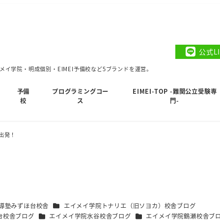
公式L
イ学院・明成個別・EIMEI予備校など5ブランドを運営。
予備
プログラミングコー
EIMEI-TOP -難関公立受験専
校
ス
門-
出発！
カテゴリー
指導塾みずほ台校舎
エイメイ学院トナリエ（旧ソヨカ）校舎ブログ
カテゴリー
カテゴリー
台校舎ブログ
エイメイ学院水谷校舎ブログ
エイメイ学院鶴瀬校舎ブ