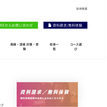
採用情報
INEからお問い合わせ
資料請求/無料体験
英検・漢検 対策・受
校舎一
コース選
験
覧
び
ログ