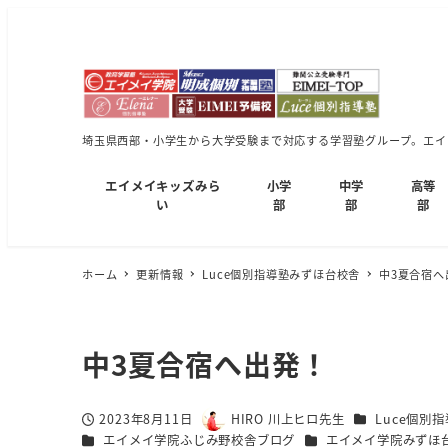
埼玉県西部・小学生から大学受験まで対応する学習塾グループ。エイメ
エイメイキッズみら
小学
中学
高等
い
部
部
部
ホーム
更新情報
Luce個別指導塾みずほ台校舎
中3夏合宿へ
中3夏合宿へ出発！
カテゴリー
2023年8月11日
HIRO 川上ヒロ先生
Luce個別
投稿日
著
カテゴリー
カテゴリー
エイメイ学院ふじみ野校舎ブログ
エイメイ学院みずほ
者