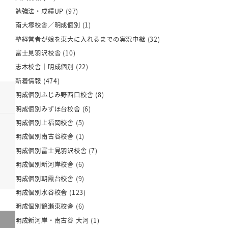
勉強法・成績UP
(97)
南大塚校舎／明成個別
(1)
塾経営者が娘を東大に入れるまでの実況中継
(32)
富士見羽沢校舎
(10)
志木校舎｜明成個別
(22)
新着情報
(474)
明成個別ふじみ野西口校舎
(8)
明成個別みずほ台校舎
(6)
明成個別上福岡校舎
(5)
明成個別南古谷校舎
(1)
明成個別富士見羽沢校舎
(7)
明成個別新河岸校舎
(6)
明成個別朝霞台校舎
(9)
明成個別水谷校舎
(123)
明成個別鶴瀬東校舎
(6)
明成新河岸・南古谷 大河
(1)