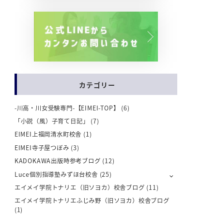
舎
カテゴリー
-川高・川女受験専門-【EIMEI-TOP】
(6)
「小説（風）子育て日記」
(7)
EIMEI上福岡清水町校舎
(1)
EIMEI寺子屋つぼみ
(3)
KADOKAWA出版時参考ブログ
(12)
Luce個別指導塾みずほ台校舎
(25)
エイメイ学院トナリエ（旧ソヨカ）校舎ブログ
(11)
エイメイ学院トナリエふじみ野（旧ソヨカ）校舎ブログ
(1)