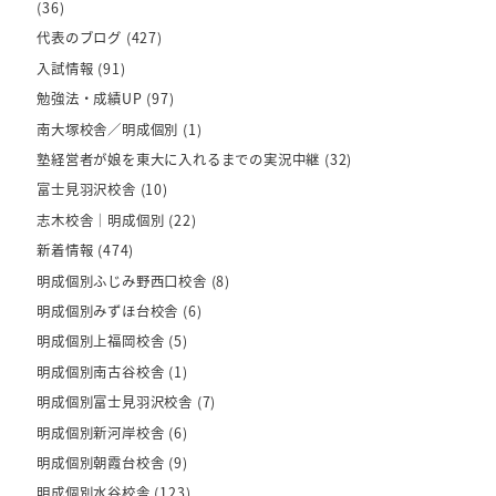
(36)
代表のブログ
(427)
入試情報
(91)
勉強法・成績UP
(97)
南大塚校舎／明成個別
(1)
塾経営者が娘を東大に入れるまでの実況中継
(32)
富士見羽沢校舎
(10)
志木校舎｜明成個別
(22)
新着情報
(474)
明成個別ふじみ野西口校舎
(8)
明成個別みずほ台校舎
(6)
明成個別上福岡校舎
(5)
明成個別南古谷校舎
(1)
明成個別富士見羽沢校舎
(7)
明成個別新河岸校舎
(6)
明成個別朝霞台校舎
(9)
明成個別水谷校舎
(123)