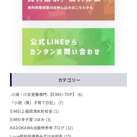
カテゴリー
-川高・川女受験専門-【EIMEI-TOP】
(6)
「小説（風）子育て日記」
(7)
EIMEI上福岡清水町校舎
(1)
EIMEI寺子屋つぼみ
(3)
KADOKAWA出版時参考ブログ
(12)
Luce個別指導塾みずほ台校舎
(25)