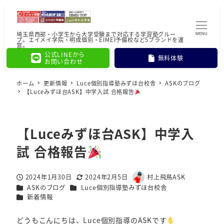
埼玉県西部・小学生から大学受験まで対応する学習塾グルー
MENU
プ。エイメイ学院・明成個別・EIMEI予備校など5ブランドを運
営。
公式LINEから
無料体験
お問い合わせ
ホーム
更新情報
Luce個別指導塾みずほ台校舎
ASKのブログ
【Luceみずほ台ASK】中学入試 合格報告
【Luceみずほ台ASK】中学入
試 合格報告
2024年1月30日
2024年2月5日
村上飛鳥ASK
投稿日
更新日
著
カテゴリー
カテゴリー
ASKのブログ
Luce個別指導塾みずほ台校舎
者
カテゴリー
新着情報
どうもこんにちは、Luce個別指導のASKです