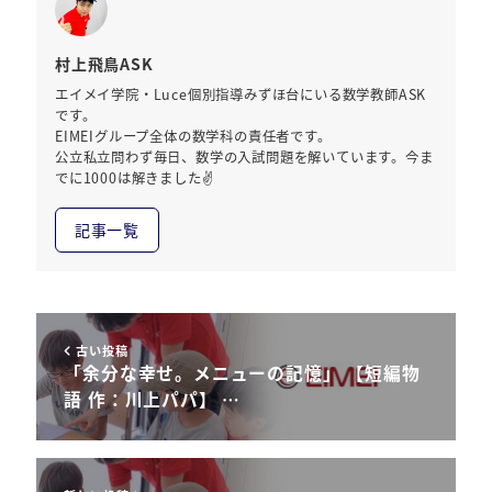
村上飛鳥ASK
エイメイ学院・Luce個別指導みずほ台にいる数学教師ASK
です。
EIMEIグループ全体の数学科の責任者です。
公立私立問わず毎日、数学の入試問題を解いています。今ま
でに1000は解きました✌️
記事一覧
古い投稿
「余分な幸せ。メニューの記憶」 【短編物
語 作：川上パパ】 …