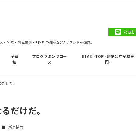
公式L
イ学院・明成個別・EIMEI予備校など5ブランドを運営。
予備
プログラミングコー
EIMEI-TOP -難関公立受験専
校
ス
門-
るだけだ。
なるだけだ。
カテゴリー
新着情報