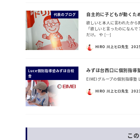
自主的に子どもが動くた
代表のブログ
欲しいと本人に言われたから
「欲しいと言ったのになんで？
だけ。 や […]
HIRO 川上ヒロ先生
202
みずほ台西口に個別指導
Luce個別指導塾みずほ台校
舎
EIMEIグループの個別指導塾
HIRO 川上ヒロ先生
202
この