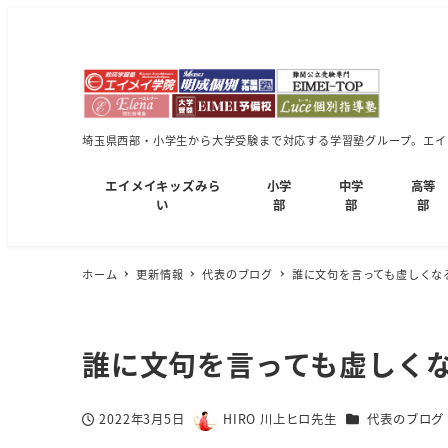
埼玉県西部・小学生から大学受験まで対応する学習塾グループ。エイメ
エイメイキッズみら
小学
中学
高等
い
部
部
部
ホーム
更新情報
代表のブログ
誰に文句を言っても虚しくな
誰に文句を言っても虚しく
カテゴリー
2022年3月5日
HIRO 川上ヒロ先生
代表のブログ
投稿日
著
者