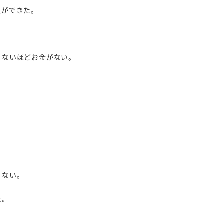
校ができた。
きないほどお金がない。
らない。
た。