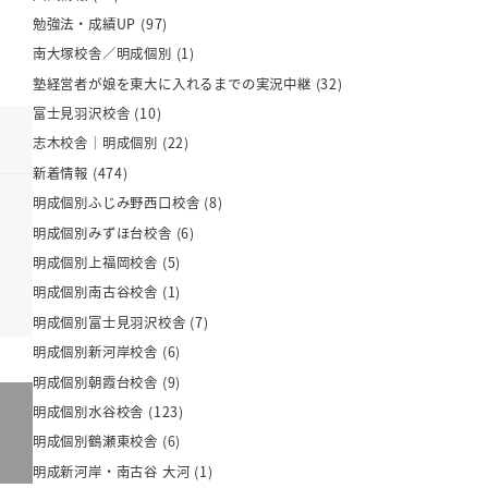
勉強法・成績UP
(97)
南大塚校舎／明成個別
(1)
塾経営者が娘を東大に入れるまでの実況中継
(32)
富士見羽沢校舎
(10)
志木校舎｜明成個別
(22)
新着情報
(474)
明成個別ふじみ野西口校舎
(8)
明成個別みずほ台校舎
(6)
明成個別上福岡校舎
(5)
明成個別南古谷校舎
(1)
明成個別富士見羽沢校舎
(7)
明成個別新河岸校舎
(6)
明成個別朝霞台校舎
(9)
明成個別水谷校舎
(123)
明成個別鶴瀬東校舎
(6)
明成新河岸・南古谷 大河
(1)