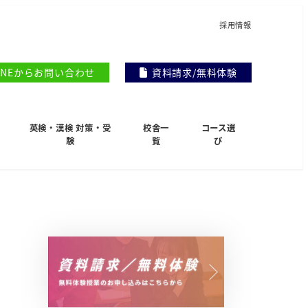
採用情報
INEからお問い合わせ
資料請求/無料体験
英検・漢検 対策・受
校舎一
コース選
験
覧
び