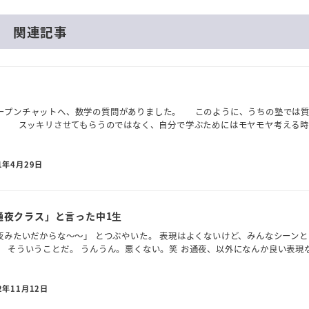
関連記事
ープンチャットへ、数学の質問がありました。 このように、うちの塾では
 スッキリさせてもらうのではなく、自分で学ぶためにはモヤモヤ考える時
1年4月29日
通夜クラス」と言った中1生
夜みたいだからな～～」 とつぶやいた。 表現はよくないけど、みんなシーン
 そういうことだ。 うんうん。悪くない。笑 お通夜、以外になんか良い表現
2年11月12日