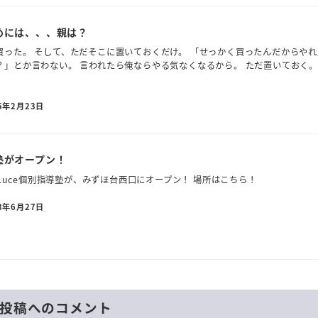
めには、、、親は？
買った。 そして、ただそこに置いておくだけ。 「せっかく買ったんだからやれ
」とか言わない。 言われたら俺ならやる気なくなるから。 ただ置いておく。
5年2月23日
塾がオープン！
 Luce個別指導塾が、みずほ台西口にオープン！ 場所はこちら！
3年6月27日
投稿へのコメント