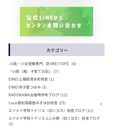
カテゴリー
-川高・川女受験専門-【EIMEI-TOP】
(6)
「小説（風）子育て日記」
(7)
EIMEI上福岡清水町校舎
(1)
EIMEI寺子屋つぼみ
(3)
KADOKAWA出版時参考ブログ
(12)
Luce個別指導塾みずほ台校舎
(25)
エイメイ学院トナリエ（旧ソヨカ）校舎ブログ
(11)
エイメイ学院トナリエふじみ野（旧ソヨカ）校舎ブログ
(1)