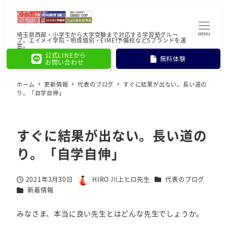
埼玉県西部・小学生から大学受験まで対応する学習塾グルー
MENU
プ。エイメイ学院・明成個別・EIMEI予備校など5ブランドを運
営。
公式LINEから
無料体験
お問い合わせ
ホーム
更新情報
代表のブログ
すぐに結果が出ない。長い道の
り。「自学自伸」
すぐに結果が出ない。長い道の
り。「自学自伸」
カテゴリー
2021年3月30日
HIRO 川上ヒロ先生
代表のブログ
投稿日
著
カテゴリー
新着情報
者
みなさま、本当に良い先生とはどんな先生でしょうか。