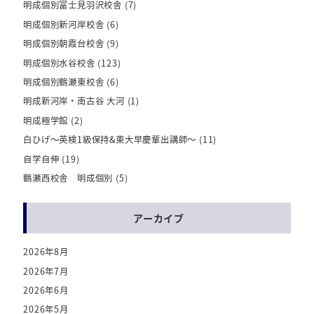
明成個別富士見羽沢校舎
(7)
明成個別新河岸校舎
(6)
明成個別朝霞台校舎
(9)
明成個別水谷校舎
(123)
明成個別鶴瀬東校舎
(6)
明成新河岸・南古谷 大河
(1)
明成極学館
(2)
白ひげ～英検1級保持&東大早慶輩出講師～
(11)
自学自伸
(19)
鶴瀬西校舎 明成個別
(5)
アーカイブ
2026年8月
2026年7月
2026年6月
2026年5月