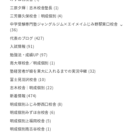
三原夕輝｜志木校舎塾長
(1)
三芳藤久保校舎｜明成個別
(4)
中学受験専門塾ジャングルジム×エイメイふじみ野駅東口校舎
(36)
代表のブログ
(427)
入試情報
(91)
勉強法・成績UP
(97)
南大塚校舎／明成個別
(1)
塾経営者が娘を東大に入れるまでの実況中継
(32)
富士見羽沢校舎
(10)
志木校舎｜明成個別
(22)
新着情報
(474)
明成個別ふじみ野西口校舎
(8)
明成個別みずほ台校舎
(6)
明成個別上福岡校舎
(5)
明成個別南古谷校舎
(1)