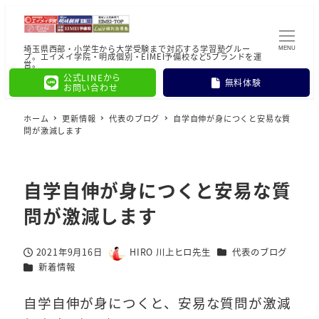
埼玉県西部・小学生から大学受験まで対応する学習塾グルー
MENU
プ。エイメイ学院・明成個別・EIMEI予備校など5ブランドを運
営。
公式LINEから
無料体験
お問い合わせ
ホーム
更新情報
代表のブログ
自学自伸が身につくと安易な質
問が激減します
自学自伸が身につくと安易な質
問が激減します
カテゴリー
2021年9月16日
HIRO 川上ヒロ先生
代表のブログ
投稿日
著
カテゴリー
新着情報
者
自学自伸が身につくと、安易な質問が激減