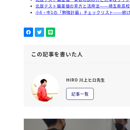
北辰テスト偏差値の見方と活用法——埼玉県高校
小6・中1の「勉強計画」チェックリスト——続
この記事を書いた人
HIRO 川上ヒロ先生
記事一覧