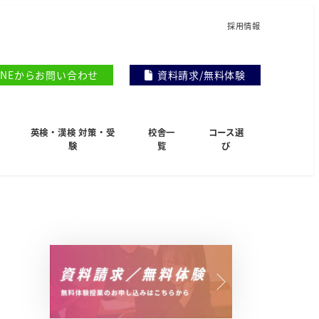
採用情報
INEからお問い合わせ
資料請求/無料体験
英検・漢検 対策・受
校舎一
コース選
験
覧
び