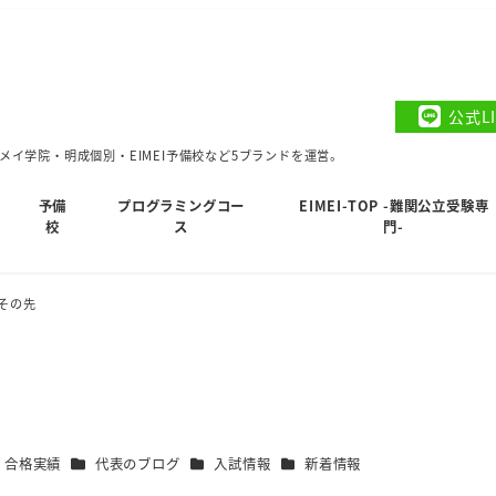
公式L
イ学院・明成個別・EIMEI予備校など5ブランドを運営。
予備
プログラミングコー
EIMEI-TOP -難関公立受験専
校
ス
門-
その先
カテゴリー
カテゴリー
カテゴリー
・合格実績
代表のブログ
入試情報
新着情報