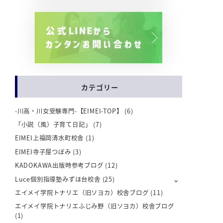
カテゴリー
-川高・川女受験専門-【EIMEI-TOP】
(6)
「小説（風）子育て日記」
(7)
EIMEI上福岡清水町校舎
(1)
EIMEI寺子屋つぼみ
(3)
KADOKAWA出版時参考ブログ
(12)
Luce個別指導塾みずほ台校舎
(25)
エイメイ学院トナリエ（旧ソヨカ）校舎ブログ
(11)
エイメイ学院トナリエふじみ野（旧ソヨカ）校舎ブログ
(1)