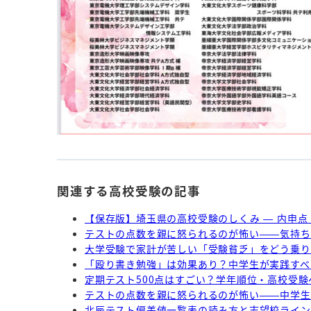
関連する高校受験の記事
【保存版】埼玉県の高校受験のしくみ — 内申
テストの点数を親に怒られるのが怖い——気持ち
大学受験で家計が苦しい「受験貧乏」をどう乗り
「殴り書き勉強」は効果あり？中学生が実践すべ
定期テスト500点はすごい？学年順位・高校受
テストの点数を親に怒られるのが怖い——中学生
北辰テスト偏差値一覧表の読み方と志望校ライン