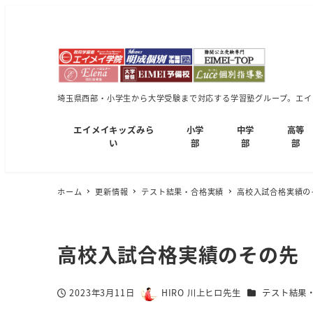
埼玉県西部・小学生から大学受験まで対応する学習塾グループ。エイメ
エイメイキッズみら
小学
中学
高等
い
部
部
部
ホーム
更新情報
テスト結果・合格実績
高校入試合格実績の
高校入試合格実績のその先
カテゴリー
2023年3月11日
HIRO 川上ヒロ先生
テスト結果
投稿日
著
者