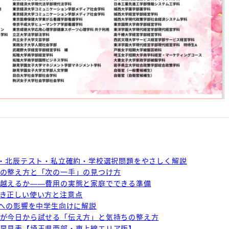
点・北辰テスト・私立確約・学校選択問題をやさしく解説
の整え方と「次の一手」の見つけ方
越えるか——費用の実態と家庭でできる準備
き正しい使い方と注意点
験への影響を中学生向けに解説
が今日から試せる「伝え方」と気持ちの整え方
早見表【埼玉県西部・東上線エリア版】