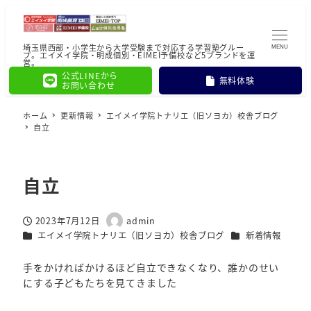
埼玉県西部・小学生から大学受験まで対応する学習塾グルー
MENU
プ。エイメイ学院・明成個別・EIMEI予備校など5ブランドを運
営。
公式LINEから
無料体験
お問い合わせ
ホーム
更新情報
エイメイ学院トナリエ（旧ソヨカ）校舎ブログ
自立
自立
2023年7月12日
admin
投稿日
著
カテゴリー
カテゴリー
エイメイ学院トナリエ（旧ソヨカ）校舎ブログ
新着情報
者
手をかければかけるほど自立できなくなり、誰かのせい
にする子どもたちを見てきました