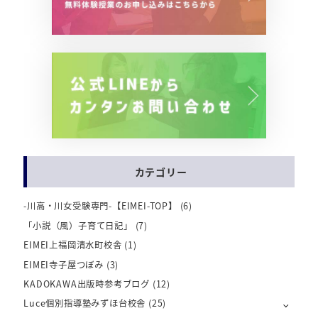
カテゴリー
-川高・川女受験専門-【EIMEI-TOP】
(6)
「小説（風）子育て日記」
(7)
EIMEI上福岡清水町校舎
(1)
EIMEI寺子屋つぼみ
(3)
KADOKAWA出版時参考ブログ
(12)
Luce個別指導塾みずほ台校舎
(25)