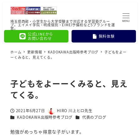
埼玉県西部・小学生から大学受験まで対応する学習塾グルー
MENU
プ。エイメイ学院・明成個別・EIMEI予備校など5ブランドを運
営。
公式LINEから
無料体験
お問い合わせ
ホーム
更新情報
KADOKAWA出版時参考ブログ
子どもをよー
ーくみると、見えてくる。
子どもをよーーくみると、見え
てくる。
2021年6月27日
HIRO 川上ヒロ先生
投稿日
著
カテゴリー
カテゴリー
KADOKAWA出版時参考ブログ
代表のブログ
者
勉強がめっちゃ得意な子がいます。