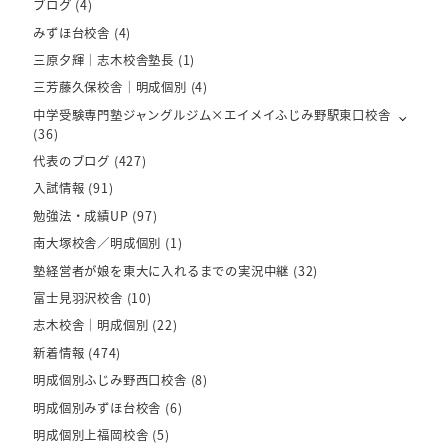
ブログ
(4)
みずほ台校舎
(4)
三原夕輝｜志木校舎塾長
(1)
三芳藤久保校舎｜明成個別
(4)
中学受験専門塾ジャングルジム×エイメイふじみ野駅東口校舎
(36)
代表のブログ
(427)
入試情報
(91)
勉強法・成績UP
(97)
南大塚校舎／明成個別
(1)
塾経営者が娘を東大に入れるまでの実況中継
(32)
富士見羽沢校舎
(10)
志木校舎｜明成個別
(22)
新着情報
(474)
明成個別ふじみ野西口校舎
(8)
明成個別みずほ台校舎
(6)
明成個別上福岡校舎
(5)