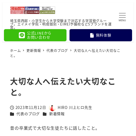
埼玉県西部・小学生から大学受験まで対応する学習塾グルー
MENU
プ。エイメイ学院・明成個別・EIMEI予備校など5ブランドを運
営。
公式LINEから
無料体験
お問い合わせ
ホーム
更新情報
代表のブログ
大切な人へ伝えたい大切なこ
と。
大切な人へ伝えたい大切なこ
と。
2023年11月12日
HIRO 川上ヒロ先生
投稿日
著
カテゴリー
カテゴリー
代表のブログ
新着情報
者
昔の卒業式で大切な生徒たちに話したこと。