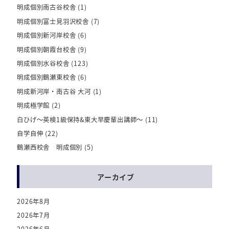
明成個別南古谷校舎
(1)
明成個別富士見羽沢校舎
(7)
明成個別新河岸校舎
(6)
明成個別朝霞台校舎
(9)
明成個別水谷校舎
(123)
明成個別鶴瀬東校舎
(6)
明成新河岸・南古谷 大河
(1)
明成極学館
(2)
白ひげ～英検1級保持&東大早慶輩出講師～
(11)
自学自伸
(22)
鶴瀬西校舎 明成個別
(5)
アーカイブ
2026年8月
2026年7月