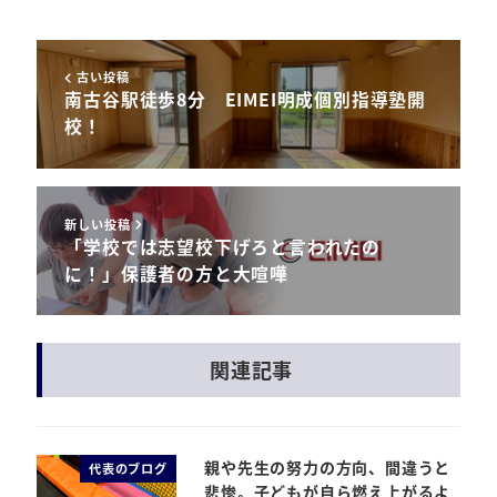
古い投稿
南古谷駅徒歩8分 EIMEI明成個別指導塾開
校！
新しい投稿
「学校では志望校下げろと言われたの
に！」保護者の方と大喧嘩
関連記事
親や先生の努力の方向、間違うと
代表のブログ
悲惨。子どもが自ら燃え上がるよ