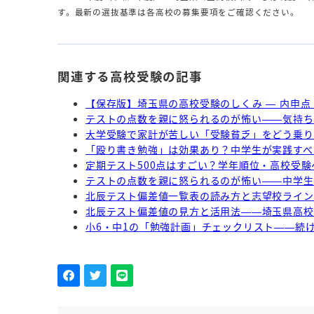
す。最新の選抜基準は各高校の募集要項をご確認ください。
関連する高校受験の記事
【保存版】埼玉県の高校受験のしくみ — 内申
テストの点数を親に怒られるのが怖い——気持ち
大学受験で家計が苦しい「受験貧乏」をどう乗り
「殴り書き勉強」は効果あり？中学生が実践すべ
定期テスト500点はすごい？学年順位・高校受
テストの点数を親に怒られるのが怖い——中学生
北辰テスト偏差値一覧表の読み方と志望校ライン
北辰テスト偏差値の見方と活用法——埼玉県高校
小6・中1の「勉強計画」チェックリスト——続