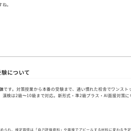
すね。
受験について
体
です。対策授業から本番の受験まで、通い慣れた校舎でワンスト
、漢検は2級〜10級まで対応。新形式・準2級プラス・AI面接対策に
が改められ、検定取得は「自己評価資料」や面接でアピールする材料に変わる予