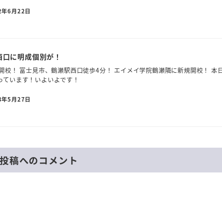
2年6月22日
西口に明成個別が！
開校！ 富士見市、鶴瀬駅西口徒歩4分！ エイメイ学院鶴瀬隣に新規開校！ 本
っています！いよいよです！
3年5月27日
投稿へのコメント