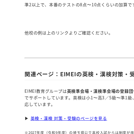
準2以上で、本番のテストの8点〜10点くらいの加算で
他校の例は上のリンクよりご確認ください。
関連ページ：EIMEIの英検・漢検対策・
EIMEI教育グループは
英検準会場・漢検準会場の登録団
でサポートしています。英検は小1〜高3／5級〜準1級
応しています。
▶
英検・漢検 対策・受験のページを見る
※2027年度（令和9年度）の埼玉県公立高校入試からは制度