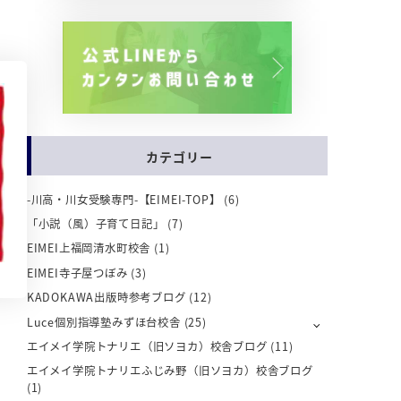
カテゴリー
-川高・川女受験専門-【EIMEI-TOP】
(6)
「小説（風）子育て日記」
(7)
EIMEI上福岡清水町校舎
(1)
EIMEI寺子屋つぼみ
(3)
KADOKAWA出版時参考ブログ
(12)
Luce個別指導塾みずほ台校舎
(25)
エイメイ学院トナリエ（旧ソヨカ）校舎ブログ
(11)
エイメイ学院トナリエふじみ野（旧ソヨカ）校舎ブログ
(1)