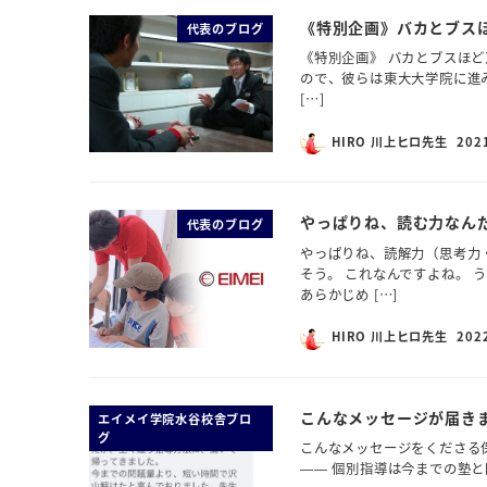
《特別企画》バカとブス
代表のブログ
《特別企画》 バカとブスほ
ので、彼らは東大大学院に進
[…]
HIRO 川上ヒロ先生
202
やっぱりね、読む力なん
代表のブログ
やっぱりね、読解力（思考力
そう。 これなんですよね。 
あらかじめ […]
HIRO 川上ヒロ先生
202
こんなメッセージが届き
エイメイ学院水谷校舎ブロ
グ
こんなメッセージをくださる
—— 個別指導は今までの塾と