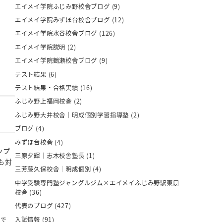
エイメイ学院ふじみ野校舎ブログ
(9)
エイメイ学院みずほ台校舎ブログ
(12)
エイメイ学院水谷校舎ブログ
(126)
エイメイ学院説明
(2)
エイメイ学院鶴瀬校舎ブログ
(9)
テスト結果
(6)
テスト結果・合格実績
(16)
ふじみ野上福岡校舎
(2)
ふじみ野大井校舎｜明成個別学習指導塾
(2)
ブログ
(4)
みずほ台校舎
(4)
ップ
三原夕輝｜志木校舎塾長
(1)
も対
三芳藤久保校舎｜明成個別
(4)
中学受験専門塾ジャングルジム×エイメイふじみ野駅東口
校舎
(36)
代表のブログ
(427)
入試情報
(91)
定で