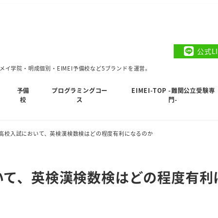
公式L
イ学院・明成個別・EIMEI予備校など5ブランドを運営。
予備
プログラミングコー
EIMEI-TOP -難関公立受験専
校
ス
門-
高校入試において、英検漢検数検はどの程度有利になるのか
いて、英検漢検数検はどの程度有利