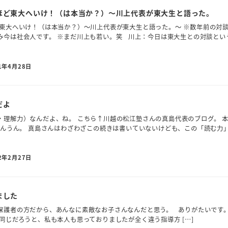
ほど東大へいけ！（は本当か？）～川上代表が東大生と語った。
ど東大へいけ！（は本当か？）～川上代表が東大生と語った。～ ※数年前の対
み今は社会人です。 ※まだ川上も若い。笑 川上：今日は東大生との対談とい
1年4月28日
だよ
・理解力）なんだよ、ね。 こちら↑川越の松江塾さんの真島代表のブログ。 
うんうん。 真島さんはわざわざこの続きは書いていないけども、この「読む力
2年2月27日
ました
保護者の方だから、あんなに素敵なお子さんなんだと思う。 ありがたいです
同じだろうと、私も本人も思っておりましたが全く違う指導方 […]