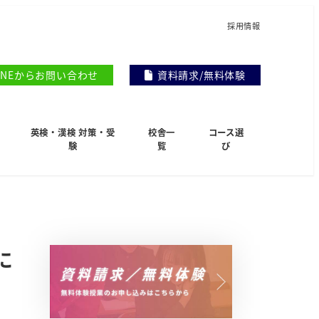
採用情報
INEからお問い合わせ
資料請求/無料体験
英検・漢検 対策・受
校舎一
コース選
験
覧
び
に