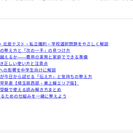
点・北辰テスト・私立確約・学校選択問題をやさしく解説
の整え方と「次の一手」の見つけ方
越えるか——費用の実態と家庭でできる準備
き正しい使い方と注意点
験への影響を中学生向けに解説
が今日から試せる「伝え方」と気持ちの整え方
早見表【埼玉県西部・東上線エリア版】
受験で使える読み解き方まとめ
けるための仕組みを一緒に整えよう