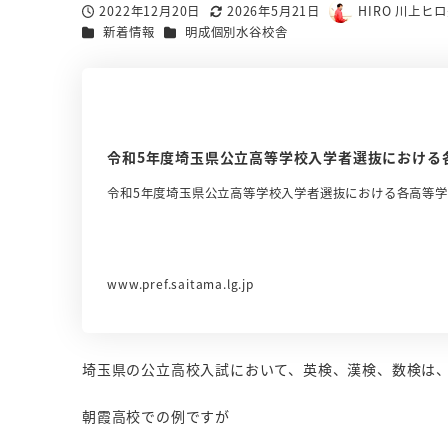
2022年12月20日
2026年5月21日
HIRO 川上ヒ
投稿日
更新日
著
カテゴリー
カテゴリー
新着情報
明成個別水谷校舎
者
令和5年度埼玉県公立高等学校入学者選抜における
令和5年度埼玉県公立高等学校入学者選抜における各高等
www.pref.saitama.lg.jp
埼玉県の公立高校入試において、英検、漢検、数検は
朝霞高校での例ですが