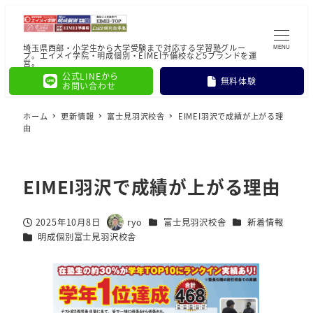
埼玉県西部・小学生から大学受験まで対応する学習塾グルー
MENU
プ。エイメイ学院・明成個別・EIMEI予備校など5ブランドを運
営。
公式LINEから
無料体験
お問い合わせ
ホーム
更新情報
富士見羽沢校舎
EIMEI羽沢で成績が上がる理
由
EIMEI羽沢で成績が上がる理由
カテゴリー
カテゴリー
2025年10月8日
ryo
富士見羽沢校舎
新着情報
投稿日
著
カテゴリー
明成個別富士見羽沢校舎
者