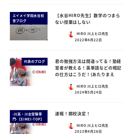
【水谷HIRO先生】数学のつまら
エイメイ学院水谷校
舎ブログ
ない授業はしない
HIRO 川上ヒロ先生
2022年4月22日
君の勉強方法は間違ってる！塾経
代表のブログ
営者が教える！英単語などの暗記
の仕方はこうだ！(あたりまえ
HIRO 川上ヒロ先生
2024年5月24日
速報！開校決定！
-川高・川女受験専
門-【EIMEI-TOP】
HIRO 川上ヒロ先生
2023年4月28日