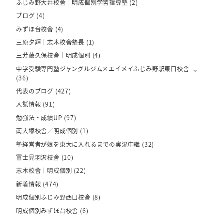
ふじみ野大井校舎｜明成個別学習指導塾
(2)
ブログ
(4)
みずほ台校舎
(4)
三原夕輝｜志木校舎塾長
(1)
三芳藤久保校舎｜明成個別
(4)
中学受験専門塾ジャングルジム×エイメイふじみ野駅東口校舎
(36)
代表のブログ
(427)
入試情報
(91)
勉強法・成績UP
(97)
南大塚校舎／明成個別
(1)
塾経営者が娘を東大に入れるまでの実況中継
(32)
富士見羽沢校舎
(10)
志木校舎｜明成個別
(22)
新着情報
(474)
明成個別ふじみ野西口校舎
(8)
明成個別みずほ台校舎
(6)