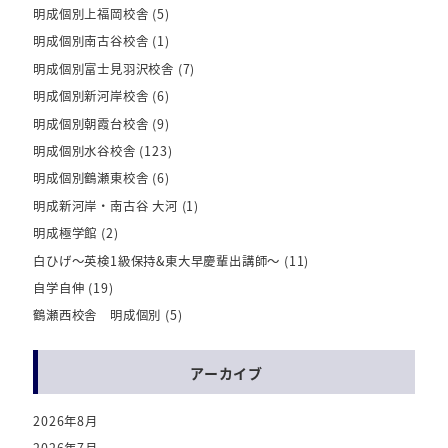
明成個別上福岡校舎
(5)
明成個別南古谷校舎
(1)
明成個別富士見羽沢校舎
(7)
明成個別新河岸校舎
(6)
明成個別朝霞台校舎
(9)
明成個別水谷校舎
(123)
明成個別鶴瀬東校舎
(6)
明成新河岸・南古谷 大河
(1)
明成極学館
(2)
白ひげ～英検1級保持&東大早慶輩出講師～
(11)
自学自伸
(19)
鶴瀬西校舎 明成個別
(5)
アーカイブ
2026年8月