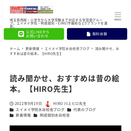
埼玉県西部・小学生から大学受験まで対応する学習塾グルー
MENU
プ。エイメイ学院・明成個別・EIMEI予備校など5ブランドを運
営。
公式LINEから
無料体験
お問い合わせ
ホーム
更新情報
エイメイ学院水谷校舎ブログ
読み聞かせ、お
すすめは昔の絵本。【HIRO先生】
読み聞かせ、おすすめは昔の絵
本。【HIRO先生】
2022年9月19日
HIRO 川上ヒロ先生
投稿日
著
カテゴリー
カテゴリー
エイメイ学院水谷校舎ブログ
代表のブログ
者
カテゴリー
カテゴリー
新着情報
明成個別水谷校舎