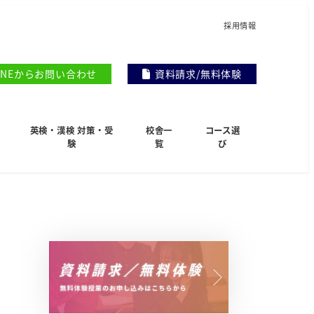
採用情報
INEからお問い合わせ
資料請求/無料体験
英検・漢検 対策・受
校舎一
コース選
験
覧
び