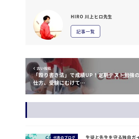
HIRO 川上ヒロ先生
記事一覧
古い投稿
「殴り書き法」で成績UP！定期テスト勉強
仕方、受験にむけて…
生徒と先生を守る独自ガ
代表のブログ