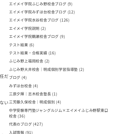
エイメイ学院ふじみ野校舎ブログ
(9)
エイメイ学院みずほ台校舎ブログ
(12)
エイメイ学院水谷校舎ブログ
(126)
エイメイ学院説明
(2)
エイメイ学院鶴瀬校舎ブログ
(9)
テスト結果
(6)
テスト結果・合格実績
(16)
ふじみ野上福岡校舎
(2)
ふじみ野大井校舎｜明成個別学習指導塾
(2)
任だ
ブログ
(4)
みずほ台校舎
(4)
三原夕輝｜志木校舎塾長
(1)
ない
三芳藤久保校舎｜明成個別
(4)
中学受験専門塾ジャングルジム×エイメイふじみ野駅東口
校舎
(36)
代表のブログ
(427)
入試情報
(91)