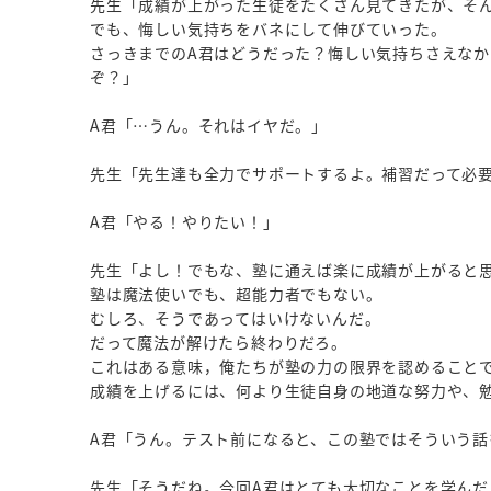
先生「成績が上がった生徒をたくさん見てきたが、そ
でも、悔しい気持ちをバネにして伸びていった。
さっきまでのA君はどうだった？悔しい気持ちさえな
ぞ？」
A君「…うん。それはイヤだ。」
先生「先生達も全力でサポートするよ。補習だって必
A君「やる！やりたい！」
先生「よし！でもな、塾に通えば楽に成績が上がると
塾は魔法使いでも、超能力者でもない。
むしろ、そうであってはいけないんだ。
だって魔法が解けたら終わりだろ。
これはある意味，俺たちが塾の力の限界を認めること
成績を上げるには、何より生徒自身の地道な努力や、
A君「うん。テスト前になると、この塾ではそういう
先生「そうだね。今回A君はとても大切なことを学ん