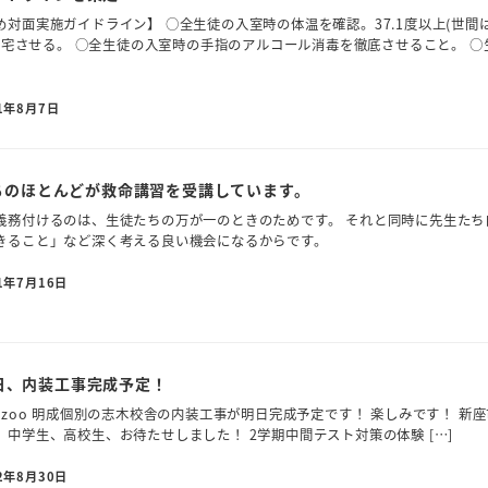
対面実施ガイドライン】 ○全生徒の入室時の体温を確認。37.1度以上(世間
即帰宅させる。 ○全生徒の入室時の手指のアルコール消毒を徹底させること。 ○
1年8月7日
たちのほとんどが救命講習を受講しています。
義務付けるのは、生徒たちの万が一のときのためです。 それと同時に先生たち
きること」など深く考える良い機会になるからです。
1年7月16日
日、内装工事完成予定！
yQixcY9czoo 明成個別の志木校舎の内装工事が明日完成予定です！ 楽しみです！ 新
中学生、高校生、お待たせしました！ 2学期中間テスト対策の体験 […]
2年8月30日