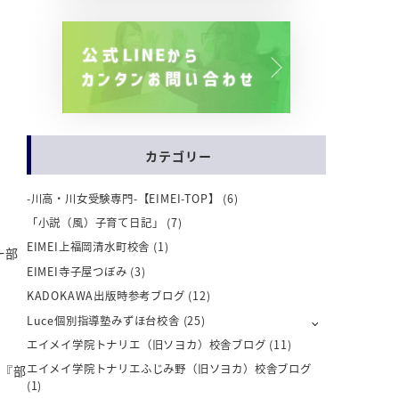
カテゴリー
-川高・川女受験専門-【EIMEI-TOP】
(6)
「小説（風）子育て日記」
(7)
EIMEI上福岡清水町校舎
(1)
一部
EIMEI寺子屋つぼみ
(3)
KADOKAWA出版時参考ブログ
(12)
Luce個別指導塾みずほ台校舎
(25)
エイメイ学院トナリエ（旧ソヨカ）校舎ブログ
(11)
エイメイ学院トナリエふじみ野（旧ソヨカ）校舎ブログ
』『部
(1)