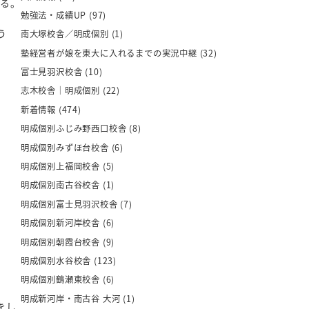
ある。
勉強法・成績UP
(97)
う
南大塚校舎／明成個別
(1)
塾経営者が娘を東大に入れるまでの実況中継
(32)
富士見羽沢校舎
(10)
志木校舎｜明成個別
(22)
新着情報
(474)
明成個別ふじみ野西口校舎
(8)
明成個別みずほ台校舎
(6)
明成個別上福岡校舎
(5)
明成個別南古谷校舎
(1)
明成個別富士見羽沢校舎
(7)
明成個別新河岸校舎
(6)
明成個別朝霞台校舎
(9)
明成個別水谷校舎
(123)
明成個別鶴瀬東校舎
(6)
明成新河岸・南古谷 大河
(1)
をし