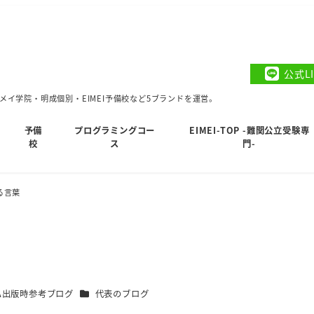
公式L
イ学院・明成個別・EIMEI予備校など5ブランドを運営。
予備
プログラミングコー
EIMEI-TOP -難関公立受験専
校
ス
門-
る言葉
カテゴリー
WA出版時参考ブログ
代表のブログ