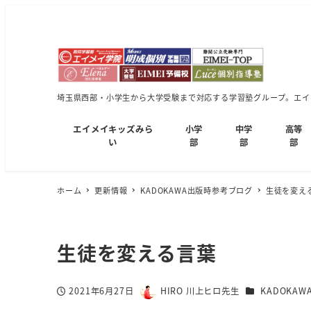
埼玉県西部・小学生から大学受験まで対応する学習塾グループ。エイメ
エイメイキッズみら
小学
中学
高等
い
部
部
部
ホーム
更新情報
KADOKAWA出版時参考ブログ
生徒を変え
生徒を変える言葉
カテゴリー
2021年6月27日
HIRO 川上ヒロ先生
KADOKA
投稿日
著
者