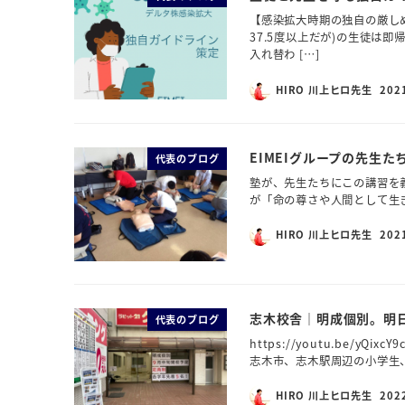
【感染拡大時期の独自の厳しめ
37.5度以上だが)の生徒は
入れ替わ […]
HIRO 川上ヒロ先生
202
EIMEIグループの先生
代表のブログ
塾が、先生たちにこの講習を
が「命の尊さや人間として生
HIRO 川上ヒロ先生
202
志木校舎｜明成個別。明
代表のブログ
https://youtu.be/
志木市、志木駅周辺の小学生、
HIRO 川上ヒロ先生
202