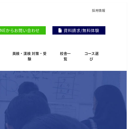
採用情報
INEからお問い合わせ
資料請求/無料体験
英検・漢検 対策・受
校舎一
コース選
験
覧
び