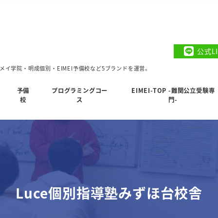
公式L
イ学院・明成個別・EIMEI予備校など5ブランドを運営。
予備
プログラミングコー
EIMEI-TOP -難関公立受験専
校
ス
門-
Luce個別指導塾みずほ台校舎