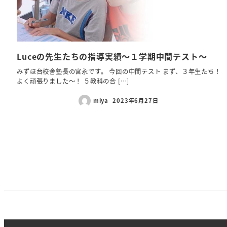
Luceの先生たちの指導実績～１学期中間テスト～
みずほ台校舎塾長の宮永です。 今回の中間テスト まず、３年生たち！
よく頑張りました～！ ５教科の合 […]
miya
2023年6月27日
投
稿
の
ペ
ー