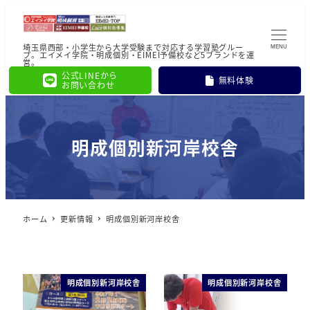
埼玉県西部・小学生から大学受験まで対応する学習塾グルー
MENU
プ。エイメイ学院・明成個別・EIMEI予備校など5ブランドを運
営。
公式LINEから
無料体験
お問い合わせ
明成個別新河岸校舎
ホーム
更新情報
明成個別新河岸校舎
明成個別新河岸校舎
明成個別新河岸校舎