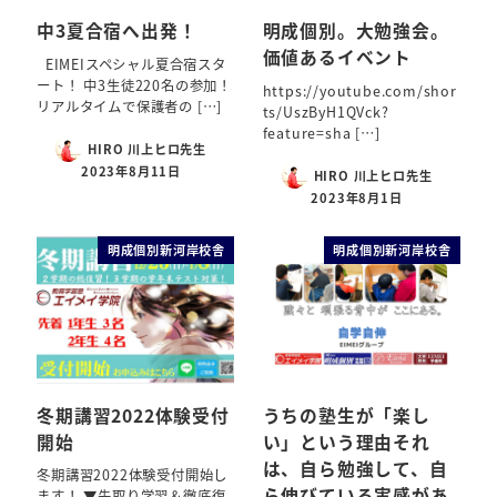
中3夏合宿へ出発！
明成個別。大勉強会。
価値あるイベント
EIMEIスペシャル夏合宿スタ
ート！ 中3生徒220名の参加！
https://youtube.com/shor
リアルタイムで保護者の […]
ts/UszByH1QVck?
feature=sha […]
HIRO 川上ヒロ先生
2023年8月11日
HIRO 川上ヒロ先生
2023年8月1日
明成個別新河岸校舎
明成個別新河岸校舎
冬期講習2022体験受付
うちの塾生が「楽し
開始
い」という理由それ
は、自ら勉強して、自
冬期講習2022体験受付開始し
ら伸びている実感があ
ます！ ▼先取り学習＆徹底復