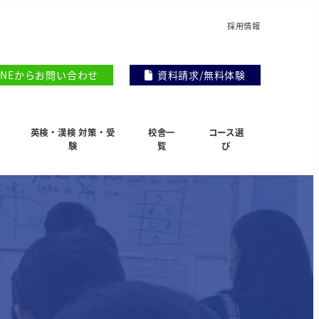
採用情報
INEからお問い合わせ
資料請求/無料体験
英検・漢検 対策・受
校舎一
コース選
験
覧
び