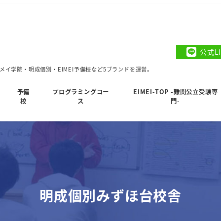
公式L
イ学院・明成個別・EIMEI予備校など5ブランドを運営。
予備
プログラミングコー
EIMEI-TOP -難関公立受験専
校
ス
門-
明成個別みずほ台校舎